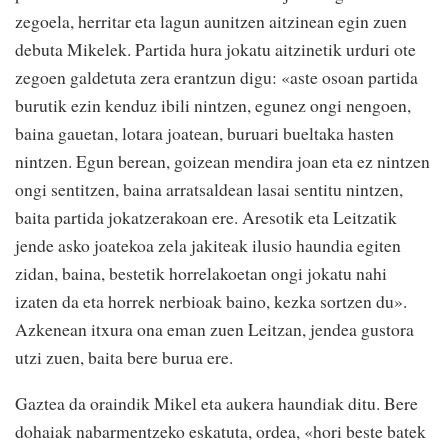
zegoela, herritar eta lagun aunitzen aitzinean egin zuen
debuta Mikelek. Partida hura jokatu aitzinetik urduri ote
zegoen galdetuta zera erantzun digu: «aste osoan partida
burutik ezin kenduz ibili nintzen, egunez ongi nengoen,
baina gauetan, lotara joatean, buruari bueltaka hasten
nintzen. Egun berean, goizean mendira joan eta ez nintzen
ongi sentitzen, baina arratsaldean lasai sentitu nintzen,
baita partida jokatzerakoan ere. Aresotik eta Leitzatik
jende asko joatekoa zela jakiteak ilusio haundia egiten
zidan, baina, bestetik horrelakoetan ongi jokatu nahi
izaten da eta horrek nerbioak baino, kezka sortzen du».
Azkenean itxura ona eman zuen Leitzan, jendea gustora
utzi zuen, baita bere burua ere.
Gaztea da oraindik Mikel eta aukera haundiak ditu. Bere
dohaiak nabarmentzeko eskatuta, ordea, «hori beste batek