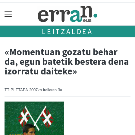
LEITZALDEA
«Momentuan gozatu behar
da, egun batetik bestera dena
izorratu daiteke»
TTIPI TTAPA
2007ko irailaren 3a