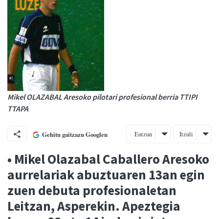
Mikel OLAZABAL Aresoko pilotari profesional berria TTIPI
TTAPA
Entzun
Itzuli
Gehitu gaitzazu Googlen
• Mikel Olazabal Caballero Aresoko
aurrelariak abuztuaren 13an egin
zuen debuta profesionaletan
Leitzan, Asperekin. Apeztegia