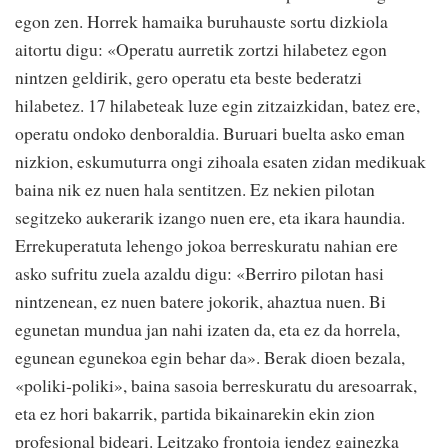
egon zen. Horrek hamaika buruhauste sortu dizkiola
aitortu digu: «Operatu aurretik zortzi hilabetez egon
nintzen geldirik, gero operatu eta beste bederatzi
hilabetez. 17 hilabeteak luze egin zitzaizkidan, batez ere,
operatu ondoko denboraldia. Buruari buelta asko eman
nizkion, eskumuturra ongi zihoala esaten zidan medikuak
baina nik ez nuen hala sentitzen. Ez nekien pilotan
segitzeko aukerarik izango nuen ere, eta ikara haundia.
Errekuperatuta lehengo jokoa berreskuratu nahian ere
asko sufritu zuela azaldu digu: «Berriro pilotan hasi
nintzenean, ez nuen batere jokorik, ahaztua nuen. Bi
egunetan mundua jan nahi izaten da, eta ez da horrela,
egunean egunekoa egin behar da». Berak dioen bezala,
«poliki-poliki», baina sasoia berreskuratu du aresoarrak,
eta ez hori bakarrik, partida bikainarekin ekin zion
profesional bideari. Leitzako frontoia jendez gainezka