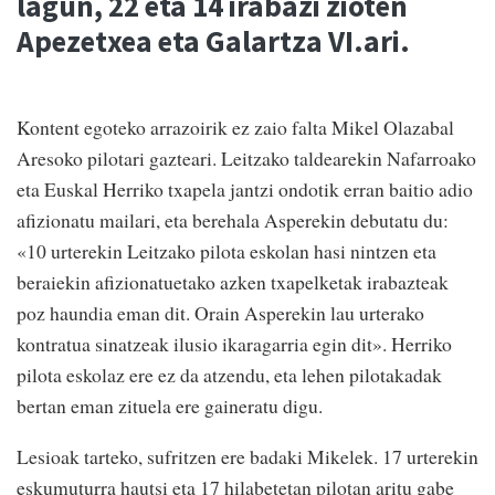
lagun, 22 eta 14 irabazi zioten
Apezetxea eta Galartza VI.ari.
Kontent egoteko arrazoirik ez zaio falta Mikel Olazabal
Aresoko pilotari gazteari. Leitzako taldearekin Nafarroako
eta Euskal Herriko txapela jantzi ondotik erran baitio adio
afizionatu mailari, eta berehala Asperekin debutatu du:
«10 urterekin Leitzako pilota eskolan hasi nintzen eta
beraiekin afizionatuetako azken txapelketak irabazteak
poz haundia eman dit. Orain Asperekin lau urterako
kontratua sinatzeak ilusio ikaragarria egin dit». Herriko
pilota eskolaz ere ez da atzendu, eta lehen pilotakadak
bertan eman zituela ere gaineratu digu.
Lesioak tarteko, sufritzen ere badaki Mikelek. 17 urterekin
eskumuturra hautsi eta 17 hilabetetan pilotan aritu gabe