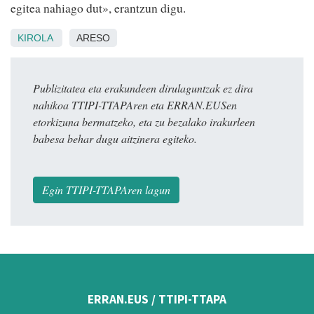
egitea nahiago dut», erantzun digu.
KIROLA
ARESO
Publizitatea eta erakundeen dirulaguntzak ez dira
nahikoa TTIPI-TTAPAren eta ERRAN.EUSen
etorkizuna bermatzeko, eta zu bezalako irakurleen
babesa behar dugu aitzinera egiteko.
Egin TTIPI-TTAPAren lagun
ERRAN.EUS / TTIPI-TTAPA