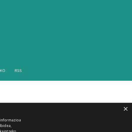
AKO
RSS
×
 informazioa
lbidea,
skaintzeko,