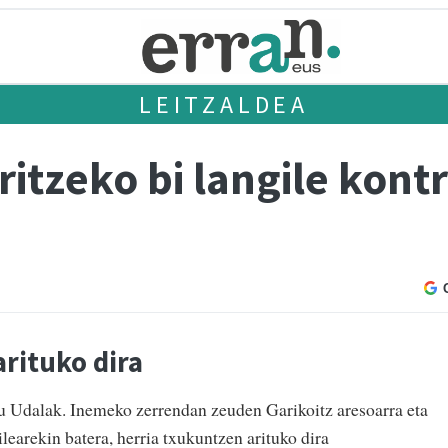
LEITZALDEA
ritzeko bi langile kont
rituko dira
tu Udalak. Inemeko zerrendan zeuden Garikoitz aresoarra eta
gilearekin batera, herria txukuntzen arituko dira