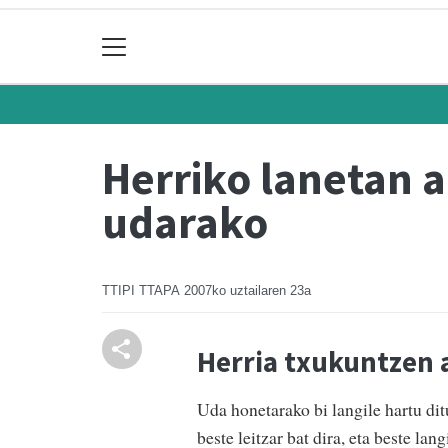
Herriko lanetan a
udarako
TTIPI TTAPA
2007ko uztailaren 23a
Herria txukuntzen a
Uda honetarako bi langile hartu di
beste leitzar bat dira, eta beste lan