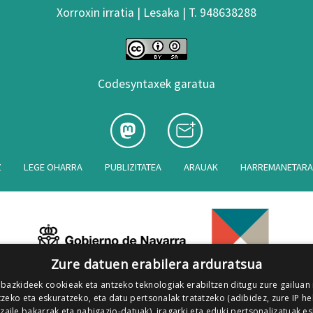
Xorroxin irratia | Lesaka | T. 948638288
Codesyntaxek garatua
Z
LEGE OHARRA
PUBLIZITATEA
ARAUAK
HARREMANETAR
Zure datuen erabilera arduratsua
 bazkideek cookieak eta antzeko teknologiak erabiltzen ditugu zure gailuan
zeko eta eskuratzeko, eta datu pertsonalak tratatzeko (adibidez, zure IP he
tzaile bakarrak eta nabigazio-datuak), iragarki eta eduki pertsonalizatuak e