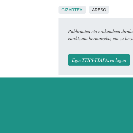
GIZARTEA
ARESO
Publizitatea eta erakundeen dir
etorkizuna bermatzeko, eta zu bez
Egin TTIPI-TTAPAren lagun