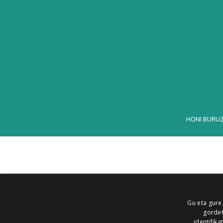
HONI BURU
Gu eta gure
gordet
identifika