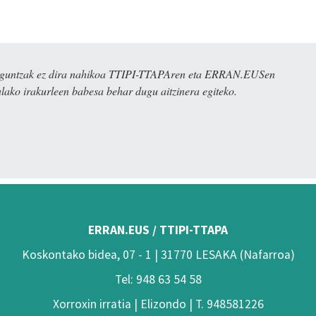
ulaguntzak ez dira nahikoa TTIPI-TTAPAren eta ERRAN.EUSen
alako irakurleen babesa behar dugu aitzinera egiteko.
ERRAN.EUS / TTIPI-TTAPA
Koskontako bidea, 07 - 1 | 31770 LESAKA (Nafarroa)
Tel: 948 63 54 58
Xorroxin irratia | Elizondo | T. 948581226