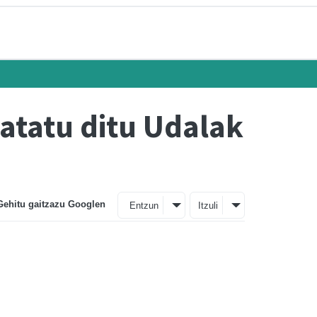
ratatu ditu Udalak
Gehitu gaitzazu Googlen
Entzun
Itzuli