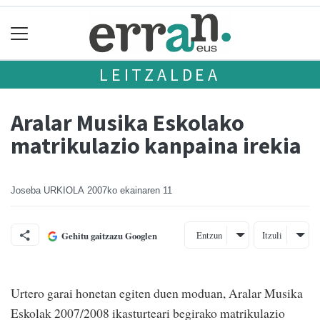
LEITZALDEA
Aralar Musika Eskolako
matrikulazio kanpaina irekia
Joseba URKIOLA
2007ko ekainaren 11
Entzun
Itzuli
Gehitu gaitzazu Googlen
Urtero garai honetan egiten duen moduan, Aralar Musika
Eskolak 2007/2008 ikasturteari begirako matrikulazio