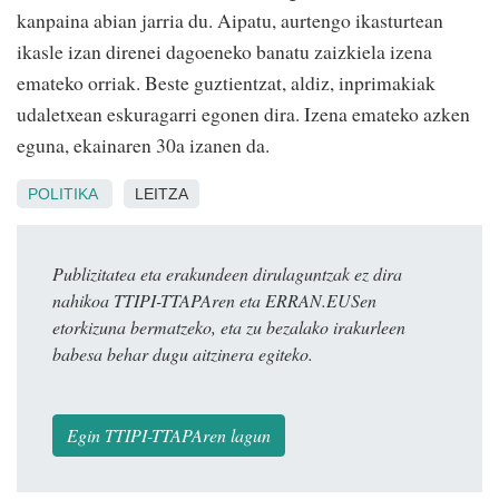
kanpaina abian jarria du. Aipatu, aurtengo ikasturtean
ikasle izan direnei dagoeneko banatu zaizkiela izena
emateko orriak. Beste guztientzat, aldiz, inprimakiak
udaletxean eskuragarri egonen dira. Izena emateko azken
eguna, ekainaren 30a izanen da.
POLITIKA
LEITZA
Publizitatea eta erakundeen dirulaguntzak ez dira
nahikoa TTIPI-TTAPAren eta ERRAN.EUSen
etorkizuna bermatzeko, eta zu bezalako irakurleen
babesa behar dugu aitzinera egiteko.
Egin TTIPI-TTAPAren lagun