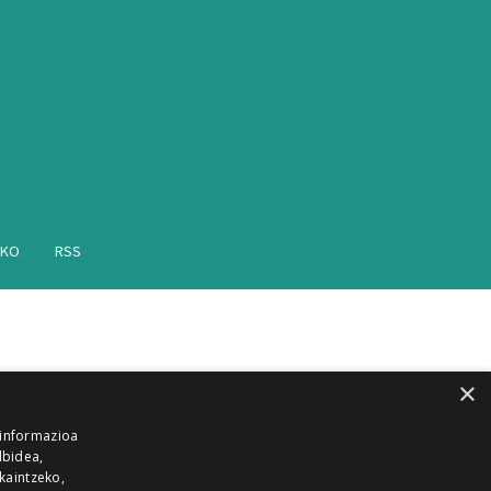
AKO
RSS
×
 informazioa
lbidea,
skaintzeko,