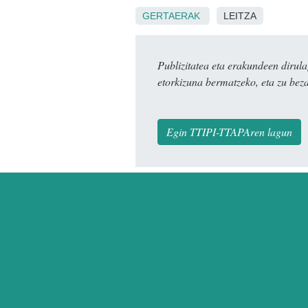
GERTAERAK
LEITZA
Publizitatea eta erakundeen dir
etorkizuna bermatzeko, eta zu bez
Egin TTIPI-TTAPAren lagun