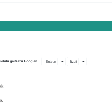
Gehitu gaitzazu Googlen
Entzun
Itzuli
iak
a,