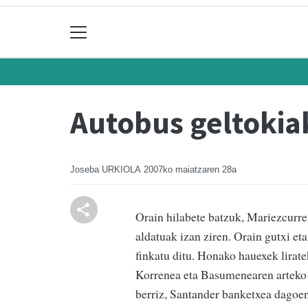
Autobus geltokia
Joseba URKIOLA
2007ko maiatzaren 28a
Orain hilabete batzuk, Mariezcurre
aldatuak izan ziren. Orain gutxi eta
finkatu ditu. Honako hauexek lirat
Korrenea eta Basumenearen arteko e
berriz, Santander banketxea dagoen