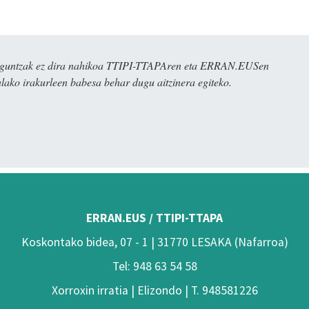
ulaguntzak ez dira nahikoa TTIPI-TTAPAren eta ERRAN.EUSen
alako irakurleen babesa behar dugu aitzinera egiteko.
ERRAN.EUS / TTIPI-TTAPA
Koskontako bidea, 07 - 1 | 31770 LESAKA (Nafarroa)
Tel: 948 63 54 58
Xorroxin irratia | Elizondo | T. 948581226