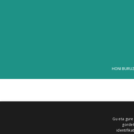
HONI BURU
Gu eta gure
gordet
identifika