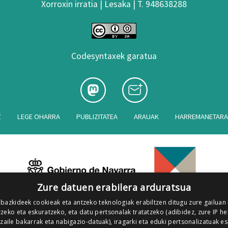
Xorroxin irratia | Lesaka | T. 948638288
Codesyntaxek garatua
Z
LEGE OHARRA
PUBLIZITATEA
ARAUAK
HARREMANETAR
Zure datuen erabilera arduratsua
 bazkideek cookieak eta antzeko teknologiak erabiltzen ditugu zure gailuan
zeko eta eskuratzeko, eta datu pertsonalak tratatzeko (adibidez, zure IP he
tzaile bakarrak eta nabigazio-datuak), iragarki eta eduki pertsonalizatuak e