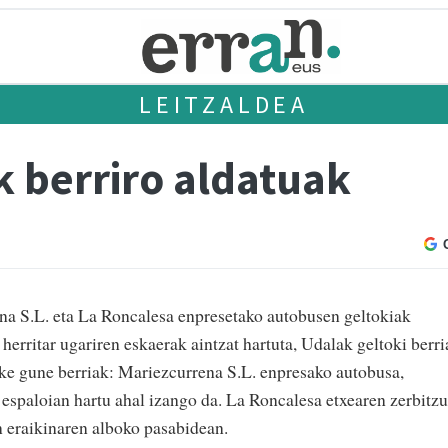
LEITZALDEA
k berriro aldatuak
na S.L. eta La Roncalesa enpresetako autobusen geltokiak
 herritar ugariren eskaerak aintzat hartuta, Udalak geltoki berr
eke gune berriak: Mariezcurrena S.L. enpresako autobusa,
spaloian hartu ahal izango da. La Roncalesa etxearen zerbitzu
 eraikinaren alboko pasabidean.