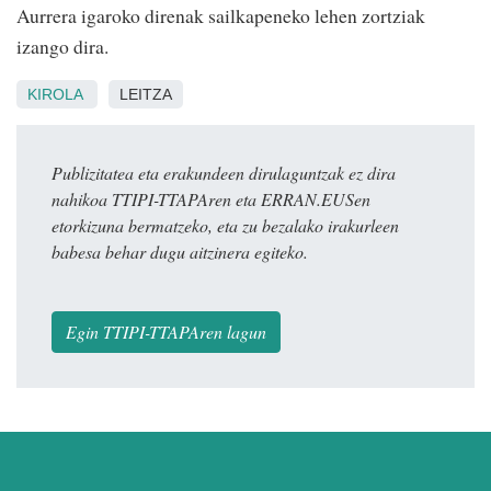
Aurrera igaroko direnak sailkapeneko lehen zortziak
izango dira.
KIROLA
LEITZA
Publizitatea eta erakundeen dirulaguntzak ez dira
nahikoa TTIPI-TTAPAren eta ERRAN.EUSen
etorkizuna bermatzeko, eta zu bezalako irakurleen
babesa behar dugu aitzinera egiteko.
Egin TTIPI-TTAPAren lagun