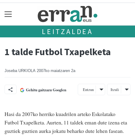
LEITZALDEA
1 talde Futbol Txapelketa
Joseba URKIOLA
2007ko maiatzaren 2a
Entzun
Itzuli
Gehitu gaitzazu Googlen
Hasi da 2007ko herriko kuadrilen arteko Eskolatako
Futbol Txapelketa. Aurten, 11 taldek eman dute izena eta
guztiek guztien aurka jokatu beharko dute lehen fasean.