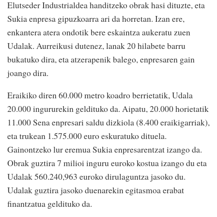
Elutseder Industrialdea handitzeko obrak hasi dituzte, eta
Sukia enpresa gipuzkoarra ari da horretan. Izan ere,
enkantera atera ondotik bere eskaintza aukeratu zuen
Udalak. Aurreikusi dutenez, lanak 20 hilabete barru
bukatuko dira, eta atzerapenik balego, enpresaren gain
joango dira.
Eraikiko diren 60.000 metro koadro berrietatik, Udala
20.000 ingururekin geldituko da. Aipatu, 20.000 horietatik
11.000 Sena enpresari saldu dizkiola (8.400 eraikigarriak),
eta trukean 1.575.000 euro eskuratuko dituela.
Gainontzeko lur eremua Sukia enpresarentzat izango da.
Obrak guztira 7 milioi inguru euroko kostua izango du eta
Udalak 560.240,963 euroko dirulaguntza jasoko du.
Udalak guztira jasoko duenarekin egitasmoa erabat
finantzatua geldituko da.