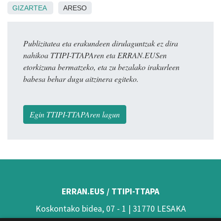
GIZARTEA
ARESO
Publizitatea eta erakundeen dirulaguntzak ez dira
nahikoa TTIPI-TTAPAren eta ERRAN.EUSen
etorkizuna bermatzeko, eta zu bezalako irakurleen
babesa behar dugu aitzinera egiteko.
Egin TTIPI-TTAPAren lagun
ERRAN.EUS / TTIPI-TTAPA
Koskontako bidea, 07 - 1 | 31770 LESAKA