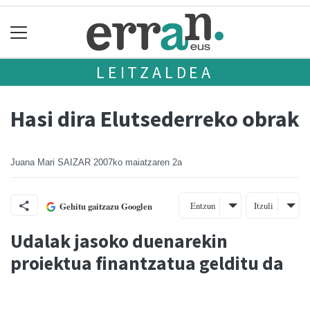
LEITZALDEA
Hasi dira Elutsederreko obrak
Juana Mari SAIZAR
2007ko maiatzaren 2a
Entzun
Itzuli
Gehitu gaitzazu Googlen
Udalak jasoko duenarekin
proiektua finantzatua gelditu da