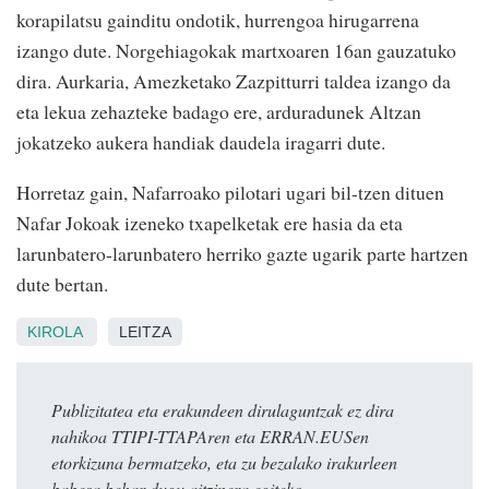
korapilatsu gainditu ondotik, hurrengoa hirugarrena
izango dute. Norgehiagokak martxoaren 16an gauzatuko
dira. Aurkaria, Amezketako Zazpitturri taldea izango da
eta lekua zehazteke badago ere, arduradunek Altzan
jokatzeko aukera handiak daudela iragarri dute.
Horretaz gain, Nafarroako pilotari ugari bil-tzen dituen
Nafar Jokoak izeneko txapelketak ere hasia da eta
larunbatero-larunbatero herriko gazte ugarik parte hartzen
dute bertan.
KIROLA
LEITZA
Publizitatea eta erakundeen dirulaguntzak ez dira
nahikoa TTIPI-TTAPAren eta ERRAN.EUSen
etorkizuna bermatzeko, eta zu bezalako irakurleen
babesa behar dugu aitzinera egiteko.