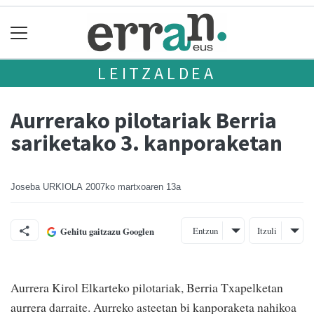
LEITZALDEA
Aurrerako pilotariak Berria
sariketako 3. kanporaketan
Joseba URKIOLA
2007ko martxoaren 13a
Entzun
Itzuli
Gehitu gaitzazu Googlen
Aurrera Kirol Elkarteko pilotariak, Berria Txapelketan
aurrera darraite. Aurreko asteetan bi kanporaketa nahikoa