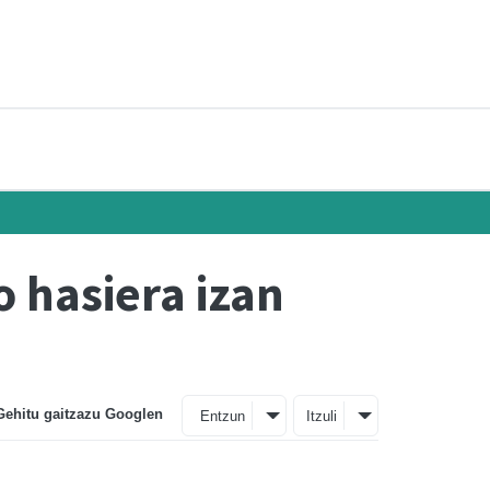
o hasiera izan
Gehitu gaitzazu Googlen
Entzun
Itzuli