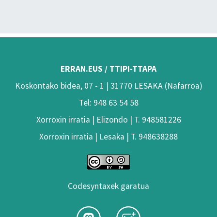
ERRAN.EUS / TTIPI-TTAPA
Koskontako bidea, 07 - 1 | 31770 LESAKA (Nafarroa)
Tel: 948 63 54 58
Xorroxin irratia | Elizondo | T. 948581226
Xorroxin irratia | Lesaka | T. 948638288
Codesyntaxek garatua