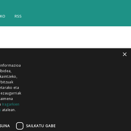
AKO
RSS
×
 informazioa
lbidea,
skaintzeko,
rbitzuak
etarako eta
 ezaugarriak
 baimena
zu
Iragarkien
k
atalean.
EITIA GUKA
AZKOITIA GUKA
BARRENA
GUKA
GUKA TELEBISTA
HIRUKA
SUNA
SAILKATU GABE
Z GUKA
ZUMAIA GUKA
28 KANALA