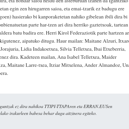
ira, eta hondar saioa heldu den asteburuan izanen da Igantziko
etan egin zen hirugarren saioa, eta emai-tzarik ez badugu ere
oen) hasierako bi kanporaketetan nahiko gibelean ibili dira bi
nbienatuetan parte har-tzen ari dira herriko gaztetxoak, tartean
dera batu badira ere. Herri Kirol Federaziotik parte hartzen ar
zkigutenez, aipatuko ditugu. Haur mailan: Maitane Alzuri, Itxar
ajuria, Lidia Indakoetxea, Silvia Telletxea, Ibai Etxeberria,
enez dira. Kadeteen mailan, Ana Isabel Telletxea, Maider
eiza, Maitane Larre-txea, Itziar Mitxelena, Ander Almandoz, Un
bera.
ulaguntzak ez dira nahikoa TTIPI-TTAPAren eta ERRAN.EUSen
alako irakurleen babesa behar dugu aitzinera egiteko.