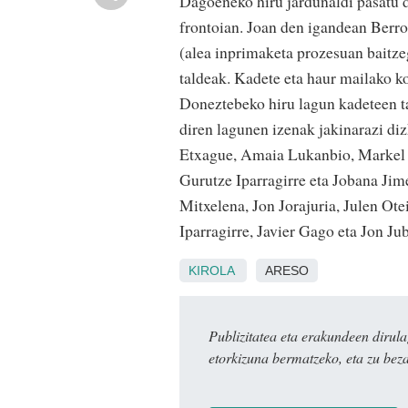
Dagoeneko hiru jardunaldi pasatu d
frontoian. Joan den igandean Berro
(alea inprimaketa prozesuan baitzeg
taldeak. Kadete eta haur mailako ko
Doneztebeko hiru lagun kadeteen tal
diren lagunen izenak jakinarazi di
Etxague, Amaia Lukanbio, Markel Jor
Gurutze Iparragirre eta Jobana Jim
Mitxelena, Jon Jorajuria, Julen Ot
Iparragirre, Javier Gago eta Jon Ju
KIROLA
ARESO
Publizitatea eta erakundeen dir
etorkizuna bermatzeko, eta zu bez