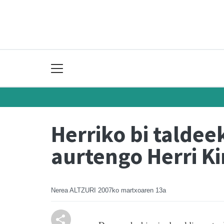
Herriko bi taldee
aurtengo Herri Ki
Nerea ALTZURI
2007ko martxoaren 13a