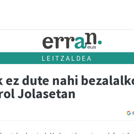
LEITZALDEA
k ez dute nahi bezalalk
rol Jolasetan