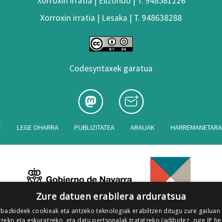
Xorroxin irratia | Elizondo | T. 948581226
Xorroxin irratia | Lesaka | T. 948638288
Codesyntaxek garatua
Z
LEGE OHARRA
PUBLIZITATEA
ARAUAK
HARREMANETAR
Zure datuen erabilera arduratsua
 bazkideek cookieak eta antzeko teknologiak erabiltzen ditugu zure gailuan
zeko eta eskuratzeko, eta datu pertsonalak tratatzeko (adibidez, zure IP he