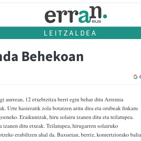
LEITZALDEA
anda Behekoan
 aurrean, 12 etxebizitza berri egin behar ditu Arremia
k. Urte hasieratik zola botatzen aritu dira eta orubeak finkatu
oeneko. Eraikuntzak, hiru solairu izanen ditu eta teilatupea.
a izanen ditu etxeak. Teilatupea, hirugarren solairuko
otzeko erabiltzen ahal da. Baxuetan, berriz, komertziorako bali