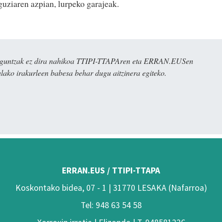
guziaren azpian, lurpeko garajeak.
ulaguntzak ez dira nahikoa TTIPI-TTAPAren eta ERRAN.EUSen
alako irakurleen babesa behar dugu aitzinera egiteko.
ERRAN.EUS / TTIPI-TTAPA
Koskontako bidea, 07 - 1 | 31770 LESAKA (Nafarroa)
Tel: 948 63 54 58