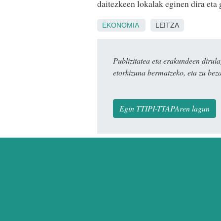
daitezkeen lokalak eginen dira eta 
EKONOMIA
LEITZA
Publizitatea eta erakundeen dir
etorkizuna bermatzeko, eta zu bez
Egin TTIPI-TTAPAren lagun