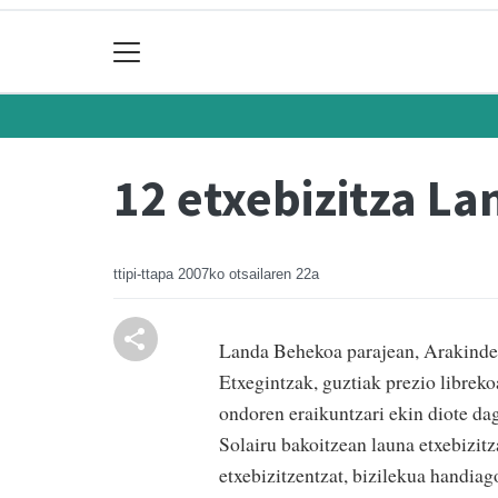
12 etxebizitza L
ttipi-ttapa
2007ko otsailaren 22a
Landa Behekoa parajean, Arakindegi
Etxegintzak, guztiak prezio librekoa
ondoren eraikuntzari ekin diote dag
Solairu bakoitzean launa etxebizitz
etxebizitzentzat, bizilekua handiag