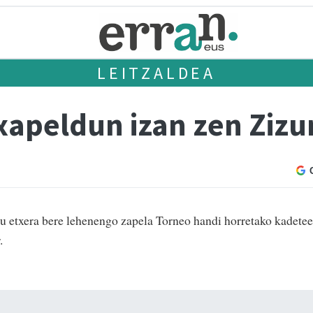
LEITZALDEA
txapeldun izan zen Ziz
du etxera bere lehenengo zapela Torneo handi horretako kadete
.