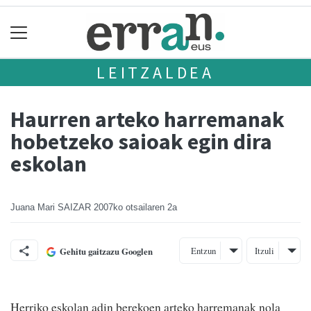
LEITZALDEA
Haurren arteko harremanak
hobetzeko saioak egin dira
eskolan
Juana Mari SAIZAR
2007ko otsailaren 2a
Entzun
Itzuli
Gehitu gaitzazu Googlen
Herriko eskolan adin berekoen arteko harremanak nola