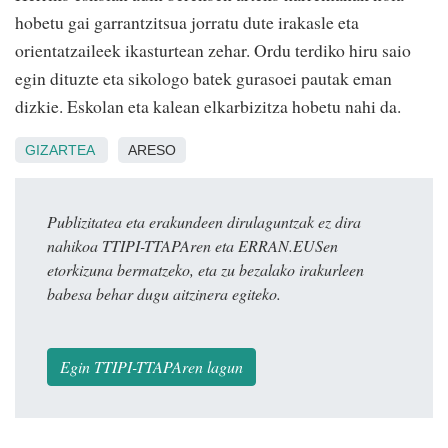
hobetu gai garrantzitsua jorratu dute irakasle eta
orientatzaileek ikasturtean zehar. Ordu terdiko hiru saio
egin dituzte eta sikologo batek gurasoei pautak eman
dizkie. Eskolan eta kalean elkarbizitza hobetu nahi da.
GIZARTEA
ARESO
Publizitatea eta erakundeen dirulaguntzak ez dira
nahikoa TTIPI-TTAPAren eta ERRAN.EUSen
etorkizuna bermatzeko, eta zu bezalako irakurleen
babesa behar dugu aitzinera egiteko.
Egin TTIPI-TTAPAren lagun