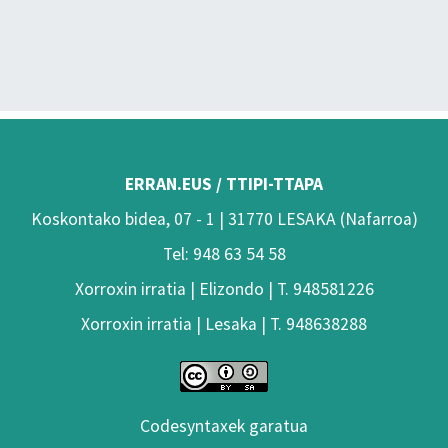
ERRAN.EUS / TTIPI-TTAPA
Koskontako bidea, 07 - 1 | 31770 LESAKA (Nafarroa)
Tel: 948 63 54 58
Xorroxin irratia | Elizondo | T. 948581226
Xorroxin irratia | Lesaka | T. 948638288
Codesyntaxek garatua