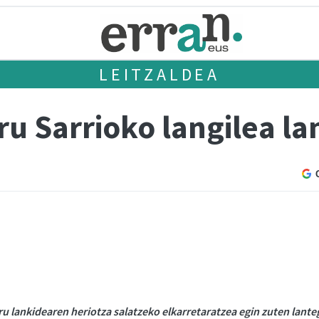
LEITZALDEA
u Sarrioko langilea lan
ru lankidearen heriotza salatzeko elkarretaratzea egin zuten lante