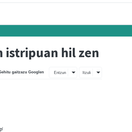
 istripuan hil zen
Gehitu gaitzazu Googlen
Entzun
Itzuli
gi