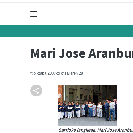
Mari Jose Aranbur
ttipi-ttapa
2007ko otsailaren 2a
Sarrioko langileak, Mari Jose Aranbu