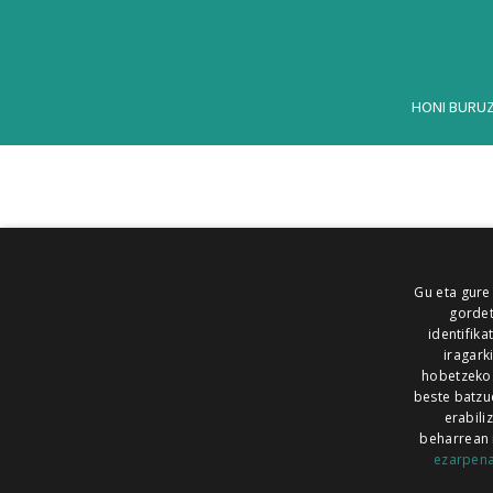
HONI BURU
Gu eta gure
gordet
identifika
iragark
hobetzeko
beste batzu
erabili
beharrean 
ezarpen
AIARALDEA
AIKOR
AIURRI
ALEA