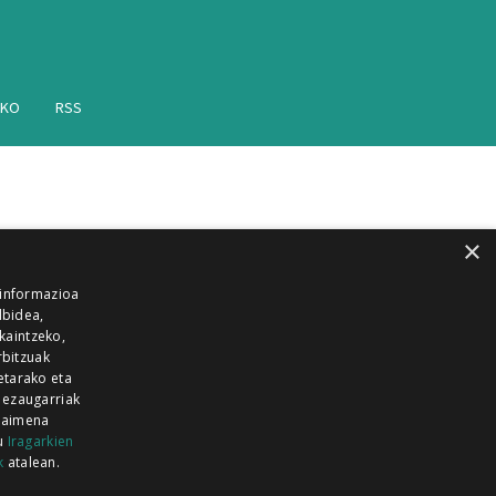
AKO
RSS
×
 informazioa
lbidea,
skaintzeko,
rbitzuak
etarako eta
 ezaugarriak
 baimena
zu
Iragarkien
k
atalean.
EITIA GUKA
AZKOITIA GUKA
BARRENA