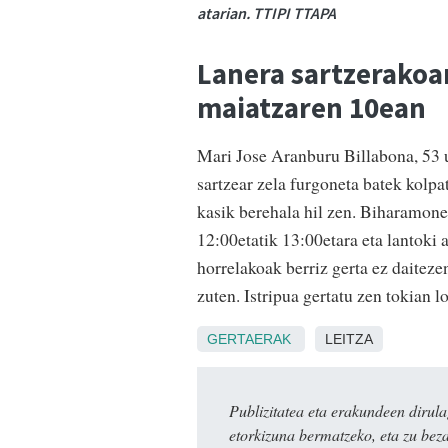
atarian. TTIPI TTAPA
Lanera sartzerakoa
maiatzaren 10ean
Mari Jose Aranburu Billabona, 53 ur
sartzear zela furgoneta batek kolpa
kasik berehala hil zen. Biharamone
12:00etatik 13:00etara eta lantoki a
horrelakoak berriz gerta ez daiteze
zuten. Istripua gertatu zen tokian lo
GERTAERAK
LEITZA
Publizitatea eta erakundeen dir
etorkizuna bermatzeko, eta zu bez