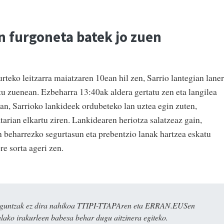
n furgoneta batek jo zuen
teko leitzarra maiatzaren 10ean hil zen, Sarrio lantegian lane
tu zuenean. Ezbeharra 13:40ak aldera gertatu zen eta langilea
an, Sarrioko lankideek ordubeteko lan uztea egin zuten,
tarian elkartu ziren. Lankidearen heriotza salatzeaz gain,
n beharrezko segurtasun eta prebentzio lanak hartzea eskatu
re sorta ageri zen.
ulaguntzak ez dira nahikoa TTIPI-TTAPAren eta ERRAN.EUSen
alako irakurleen babesa behar dugu aitzinera egiteko.