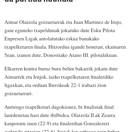
Aimar Olaizola goizuetarrak eta Juan Martinez de Irujo,
gaur eguneko txapeldunak jokatuko dute Esku Pilota
Enpresen Ligak antolatutako eskuz banakako
txapelketaren finala. Hitzordua igande honetan, ekainaren
5ean, izanen dute, Donostiako Atano III. pilotalekuan.
Elkarren kontra buruz buru behin bakarrik jokatu dute
Aimarrek eta Irujok, iazko txapelketaren finalerdiko
ligaxkan, eta orduan Iberokoak 22-1 irabazi zion
goizuetarrari.
Aurtengo txapelketari dagokionez, bi finalistak final
laurdenetan hasi dute ibilbidea. Olaizola II.ak Zearra
kanporatu zuen (22-9) eta finalerdian Gonzalezeri
gailendu zitzaion (22-6). Irujok lan gehiago egin behar