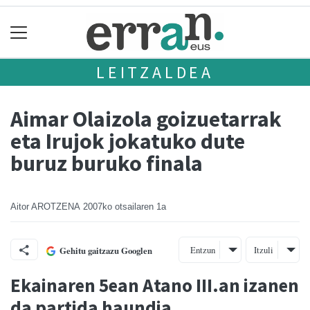
LEITZALDEA
Aimar Olaizola goizuetarrak
eta Irujok jokatuko dute
buruz buruko finala
Aitor AROTZENA
2007ko otsailaren 1a
Entzun
Itzuli
Gehitu gaitzazu Googlen
Ekainaren 5ean Atano III.an izanen
da partida haundia