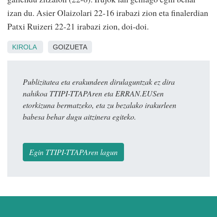
izan du. Asier Olaizolari 22-16 irabazi zion eta finalerdian
Patxi Ruizeri 22-21 irabazi zion, doi-doi.
KIROLA
GOIZUETA
Publizitatea eta erakundeen dirulaguntzak ez dira
nahikoa TTIPI-TTAPAren eta ERRAN.EUSen
etorkizuna bermatzeko, eta zu bezalako irakurleen
babesa behar dugu aitzinera egiteko.
Egin TTIPI-TTAPAren lagun