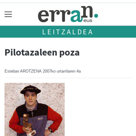
LEITZALDEA
Pilotazaleen poza
Esteban AROTZENA
2007ko urtarrilaren 4a