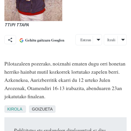
TTIPI TTAPA
Entzun
Itzuli
Gehitu gaitzazu Googlen
Pilotazaleen pozerako, noiznahi ematen dugu orri honetan
herriko hainbat mutil kozkorrek lortutako zapelen berri.
Azkenekoa, Aurizberritik ekarri du 12 urteko Julen
Arozenak, Otamendiri 16-13 irabazita, abenduaren 23an
jokatutako finalean.
KIROLA
GOIZUETA
Publizitatea eta erakundeen dirulaguntzak ez dira