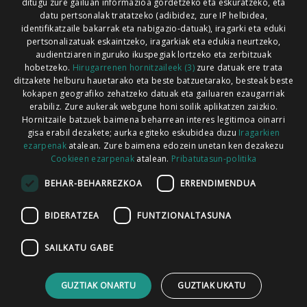
ditugu zure gailuan informazioa gordetzeko eta eskuratzeko, eta
Xorroxin irratia | Lesaka | T. 948638288
datu pertsonalak tratatzeko (adibidez, zure IP helbidea,
identifikatzaile bakarrak eta nabigazio-datuak), iragarki eta eduki
pertsonalizatuak eskaintzeko, iragarkiak eta edukia neurtzeko,
audientziaren inguruko ikuspegiak lortzeko eta zerbitzuak
hobetzeko.
Hirugarrenen hornitzaileek (3)
zure datuak ere trata
ditzakete helburu hauetarako eta beste batzuetarako, besteak beste
Codesyntaxek garatua
kokapen geografiko zehatzeko datuak eta gailuaren ezaugarriak
erabiliz. Zure aukerak webgune honi soilik aplikatzen zaizkio.
Hornitzaile batzuek baimena beharrean interes legitimoa oinarri
gisa erabil dezakete; aurka egiteko eskubidea duzu
Iragarkien
ezarpenak
atalean. Zure baimena edozein unetan ken dezakezu
Cookieen ezarpenak
atalean.
Pribatutasun-politika
HONI BURUZ
LEGE OHARRA
PUBLIZITATEA
BEHAR-BEHARREZKOA
ERRENDIMENDUA
ARAUAK
HARREMANETARAKO
RSS
BIDERATZEA
FUNTZIONALTASUNA
SAILKATU GABE
GUZTIAK ONARTU
GUZTIAK UKATU