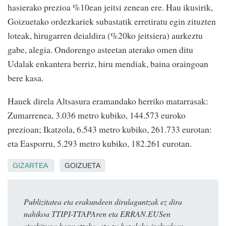
hasierako prezioa %10ean jeitsi zenean ere. Hau ikusirik,
Goizuetako ordezkariek subastatik erretiratu egin zituzten
loteak, hirugarren deialdira (%20ko jeitsiera) aurkeztu
gabe, alegia. Ondorengo asteetan aterako omen ditu
Udalak enkantera berriz, hiru mendiak, baina oraingoan
bere kasa.
Hauek direla Altsasura eramandako herriko matarrasak:
Zumarrenea, 3.036 metro kubiko, 144.573 euroko
prezioan; Ikatzola, 6.543 metro kubiko, 261.733 eurotan:
eta Easporru, 5.293 metro kubiko, 182.261 eurotan.
GIZARTEA
GOIZUETA
Publizitatea eta erakundeen dirulaguntzak ez dira
nahikoa TTIPI-TTAPAren eta ERRAN.EUSen
etorkizuna bermatzeko, eta zu bezalako irakurleen