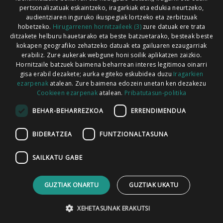
pertsonalizatuak eskaintzeko, iragarkiak eta edukia neurtzeko,
audientziaren inguruko ikuspegiak lortzeko eta zerbitzuak
hobetzeko.
Hirugarrenen hornitzaileek (3)
zure datuak ere trata
ditzakete helburu hauetarako eta beste batzuetarako, besteak beste
Codesyntaxek garatua
kokapen geografiko zehatzeko datuak eta gailuaren ezaugarriak
erabiliz. Zure aukerak webgune honi soilik aplikatzen zaizkio.
Hornitzaile batzuek baimena beharrean interes legitimoa oinarri
gisa erabil dezakete; aurka egiteko eskubidea duzu
Iragarkien
ezarpenak
atalean. Zure baimena edozein unetan ken dezakezu
Cookieen ezarpenak
atalean.
Pribatutasun-politika
HONI BURUZ
LEGE OHARRA
PUBLIZITATEA
BEHAR-BEHARREZKOA
ERRENDIMENDUA
ARAUAK
HARREMANETARAKO
RSS
BIDERATZEA
FUNTZIONALTASUNA
SAILKATU GABE
GUZTIAK ONARTU
GUZTIAK UKATU
XEHETASUNAK ERAKUTSI