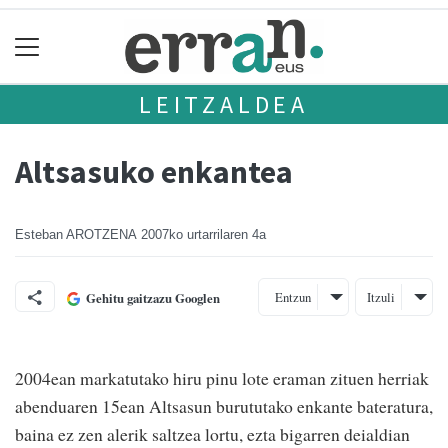
LEITZALDEA
Altsasuko enkantea
Esteban AROTZENA
2007ko urtarrilaren 4a
Entzun
Itzuli
Gehitu gaitzazu Googlen
2004ean markatutako hiru pinu lote eraman zituen herriak
abenduaren 15ean Altsasun burututako enkante bateratura,
baina ez zen alerik saltzea lortu, ezta bigarren deialdian