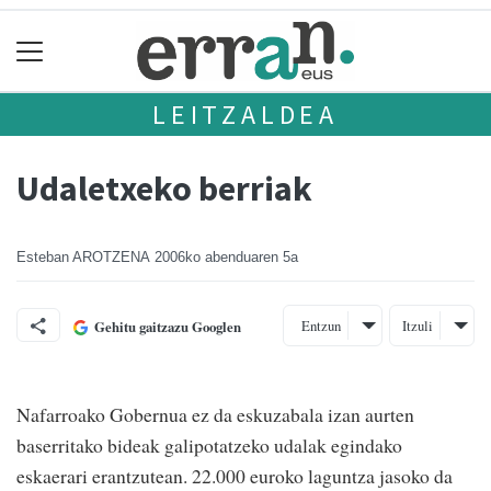
LEITZALDEA
Udaletxeko berriak
Esteban AROTZENA
2006ko abenduaren 5a
Entzun
Itzuli
Gehitu gaitzazu Googlen
Nafarroako Gobernua ez da eskuzabala izan aurten
baserritako bideak galipotatzeko udalak egindako
eskaerari erantzutean. 22.000 euroko laguntza jasoko da