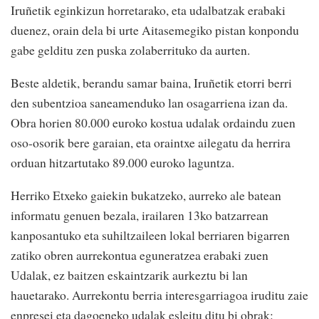
Iruñetik eginkizun horretarako, eta udalbatzak erabaki
duenez, orain dela bi urte Aitasemegiko pistan konpondu
gabe gelditu zen puska zolaberrituko da aurten.
Beste aldetik, berandu samar baina, Iruñetik etorri berri
den subentzioa saneamenduko lan osagarriena izan da.
Obra horien 80.000 euroko kostua udalak ordaindu zuen
oso-osorik bere garaian, eta oraintxe ailegatu da herrira
orduan hitzartutako 89.000 euroko laguntza.
Herriko Etxeko gaiekin bukatzeko, aurreko ale batean
informatu genuen bezala, irailaren 13ko batzarrean
kanposantuko eta suhiltzaileen lokal berriaren bigarren
zatiko obren aurrekontua eguneratzea erabaki zuen
Udalak, ez baitzen eskaintzarik aurkeztu bi lan
hauetarako. Aurrekontu berria interesgarriagoa iruditu zaie
enpresei eta dagoeneko udalak esleitu ditu bi obrak: