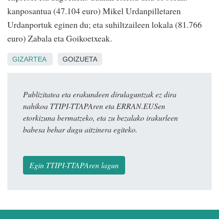
kanposantua (47.104 euro) Mikel Urdanpilletaren
Urdanportuk eginen du; eta suhiltzaileen lokala (81.766
euro) Zabala eta Goikoetxeak.
GIZARTEA
GOIZUETA
Publizitatea eta erakundeen dirulaguntzak ez dira
nahikoa TTIPI-TTAPAren eta ERRAN.EUSen
etorkizuna bermatzeko, eta zu bezalako irakurleen
babesa behar dugu aitzinera egiteko.
Egin TTIPI-TTAPAren lagun