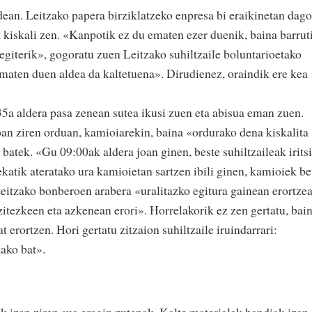
dean. Leitzako papera birziklatzeko enpresa bi eraikinetan dago
at kiskali zen. «Kanpotik ez du ematen ezer duenik, baina barrut
 egiterik», gogoratu zuen Leitzako suhiltzaile boluntarioetako
ematen duen aldea da kaltetuena». Dirudienez, oraindik ere kea
35a aldera pasa zenean sutea ikusi zuen eta abisua eman zuen.
oan ziren orduan, kamioiarekin, baina «ordurako dena kiskalita
batek. «Gu 09:00ak aldera joan ginen, beste suhiltzaileak iritsi
rekatik ateratako ura kamioietan sartzen ibili ginen, kamioiek be
Leitzako bonberoen arabera «uralitazko egitura gainean erortze
zitezkeen eta azkenean erori». Horrelakorik ez zen gertatu, bai
t erortzen. Hori gertatu zitzaion suhiltzaile iruindarrari:
tako bat».
k izan ziren sua eragin zutenak. Kalte materialak handiak izan