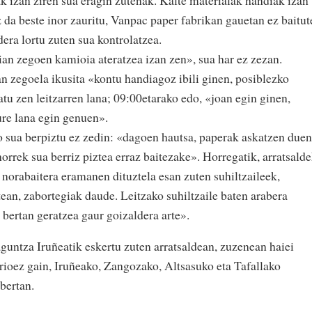
z da beste inor zauritu, Vanpac paper fabrikan gauetan ez baitut
era lortu zuten sua kontrolatzea.
n zegoen kamioia ateratzea izan zen», sua har ez zezan.
n zegoela ikusita «kontu handiagoz ibili ginen, posiblezko
tu zen leitzarren lana; 09:00etarako edo, «joan egin ginen,
ure lana egin genuen».
ro sua berpiztu ez zedin: «dagoen hautsa, paperak askatzen duen
horrek sua berriz piztea erraz baitezake». Horregatik, arratsald
 norabaitera eramanen dituztela esan zuten suhiltzaileek,
ean, zabortegiak daude. Leitzako suhiltzaile baten arabera
e bertan geratzea gaur goizaldera arte».
aguntza Iruñeatik eskertu zuten arratsaldean, zuzenean haiei
arioez gain, Iruñeako, Zangozako, Altsasuko eta Tafallako
 bertan.