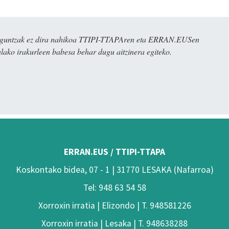
ulaguntzak ez dira nahikoa TTIPI-TTAPAren eta ERRAN.EUSen
alako irakurleen babesa behar dugu aitzinera egiteko.
ERRAN.EUS / TTIPI-TTAPA
Koskontako bidea, 07 - 1 | 31770 LESAKA (Nafarroa)
Tel: 948 63 54 58
Xorroxin irratia | Elizondo | T. 948581226
Xorroxin irratia | Lesaka | T. 948638288