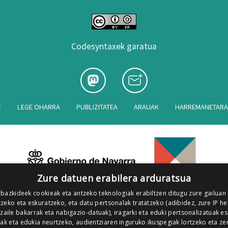
Codesyntaxek garatua
Z
LEGE OHARRA
PUBLIZITATEA
ARAUAK
HARREMANETAR
Zure datuen erabilera arduratsua
 bazkideek cookieak eta antzeko teknologiak erabiltzen ditugu zure gailuan
zeko eta eskuratzeko, eta datu pertsonalak tratatzeko (adibidez, zure IP he
tzaile bakarrak eta nabigazio-datuak), iragarki eta eduki pertsonalizatuak e
iak eta edukia neurtzeko, audientziaren inguruko ikuspegiak lortzeko eta ze