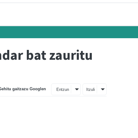
ndar bat zauritu
Gehitu gaitzazu Googlen
Entzun
Itzuli