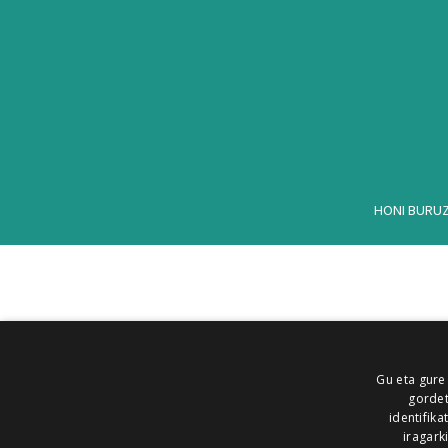
HONI BURU
Gu eta gure
gordet
identifika
iragark