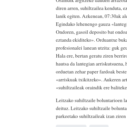
diren arren, suhiltzailea kenduta, e
lanik egiten. Azkenean, 07:30ak ald
Egindako lehenengo gauza «lantegia
Ondoren, gasoil deposito bat ondoa
eztanda ekiditeko». Orduantxe buka
profesionalei lanean utzita: guk ge
Hala ere, bertan geratu ziren berri
hautsa da lantegian arriskutsuena, 
orduetan zehar paper fardoak beste
«arriskuak txikitzeko». Aukeren art
«suhiltzaileak oraindik ere balitek
Leitzako suhiltzaile boluntarioen l
deituz. Leitzako suhiltzaile bolunt
parkeetako suhiltzaileak izan ziren