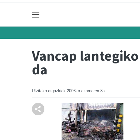
Vancap lantegiko 
da
Utzitako argazkiak
2006ko azaroaren 8a