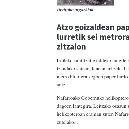
Utzitako argazkiak
Atzo goizaldean pap
lurretik sei metror
zitzaion
Iruñeko suhiltzaile taldeko langile
izandako sutean, lanean ari zela. Is
metro bitartera zegoen paper fardo b
antza.
Nafarroako Gobernuko helikoptero b
dagoen lantegira. Leitzako osasun 
helikopteroan eraman zuten Nafarro
zutelako».