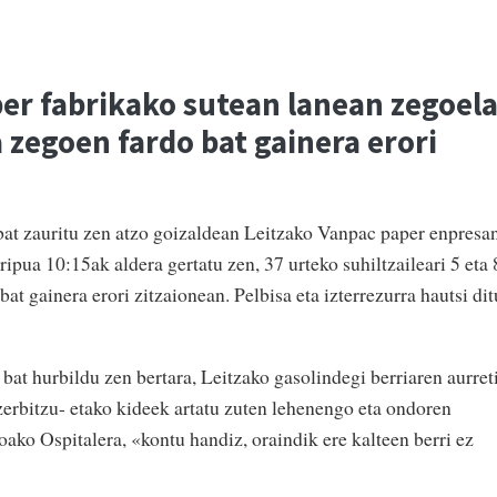
er fabrikako sutean lanean zegoel
a zegoen fardo bat gainera erori
 bat zauritu zen atzo goizaldean Leitzako Vanpac paper enpresa
tripua 10:15ak aldera gertatu zen, 37 urteko suhiltzaileari 5 eta 
at gainera erori zitzaionean. Pelbisa eta izterrezurra hautsi dit
at hurbildu zen bertara, Leitzako gasolindegi berriaren aurret
zerbitzu- etako kideek artatu zuten lehenengo eta ondoren
ako Ospitalera, «kontu handiz, oraindik ere kalteen berri ez