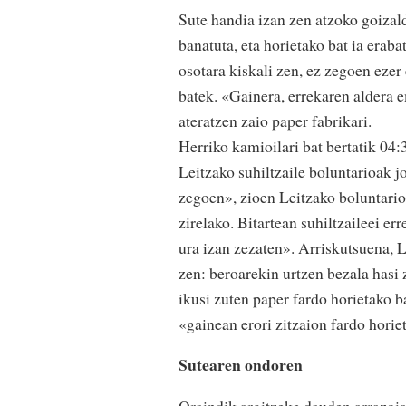
Sute handia izan zen atzoko goizal
banatuta, eta horietako bat ia erab
osotara kiskali zen, ez zegoen ezer
batek. «Gainera, errekaren aldera 
ateratzen zaio paper fabrikari.
Herriko kamioilari bat bertatik 04:
Leitzako suhiltzaile boluntarioak j
zegoen», zioen Leitzako boluntario 
zirelako. Bitartean suhiltzaileei er
ura izan zezaten». Arriskutsuena, 
zen: beroarekin urtzen bezala hasi 
ikusi zuten paper fardo horietako ba
«gainean erori zitzaion fardo horie
Sutearen ondoren
Oraindik argitzeke dauden arrazoia