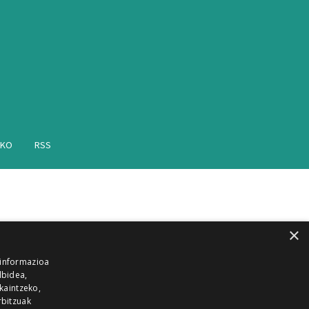
AKO
RSS
×
 informazioa
lbidea,
skaintzeko,
rbitzuak