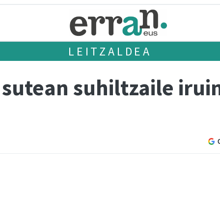
LEITZALDEA
sutean suhiltzaile irui