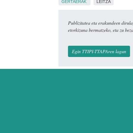
GERTAERAK
LEITZA
Publizitatea eta erakundeen dir
etorkizuna bermatzeko, eta zu bez
Egin TTIPI-TTAPAren lagun