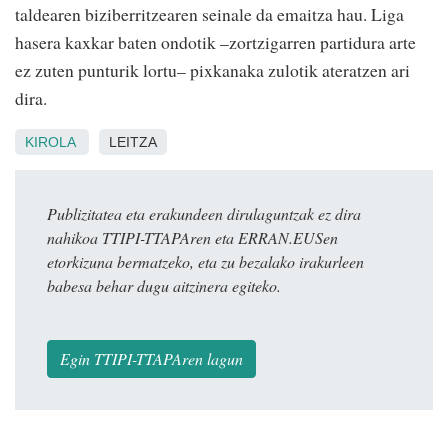
taldearen biziberritzearen seinale da emaitza hau. Liga
hasera kaxkar baten ondotik –zortzigarren partidura arte
ez zuten punturik lortu– pixkanaka zulotik ateratzen ari
dira.
KIROLA
LEITZA
Publizitatea eta erakundeen dirulaguntzak ez dira
nahikoa TTIPI-TTAPAren eta ERRAN.EUSen
etorkizuna bermatzeko, eta zu bezalako irakurleen
babesa behar dugu aitzinera egiteko.
Egin TTIPI-TTAPAren lagun