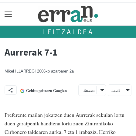
LEITZALDEA
Aurrerak 7-1
Mikel ILLARREGI
2006ko azaroaren 2a
Entzun
Itzuli
Gehitu gaitzazu Googlen
Preferente mailan jokatzen duen Aurrerak sekulan lortu
duen garaipenik handiena lortu zuen Zintronikoko
Cirbonero taldearen aurka, 7 eta 1 irabaziz. Herriko