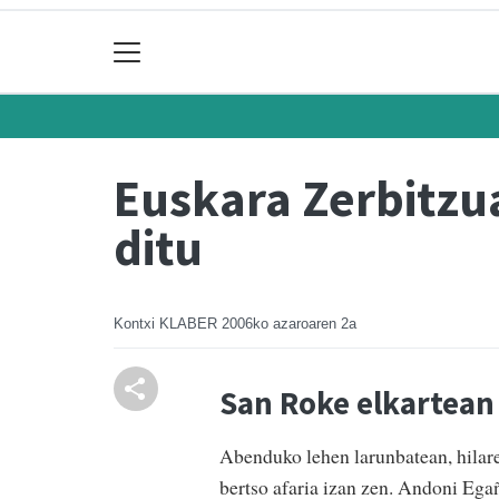
Euskara Zerbitzua
ditu
Kontxi KLABER
2006ko azaroaren 2a
San Roke elkartean 
Abenduko lehen larunbatean, hilar
bertso afaria izan zen. Andoni Egañ