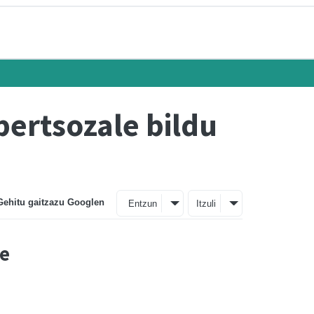
bertsozale bildu
Gehitu gaitzazu Googlen
Entzun
Itzuli
te