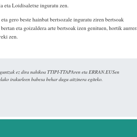
 eta Loidisaletxe inguratu zen.
o eta gero beste hainbat bertsozale inguratu ziren bertsoak
 bertan eta goizaldera arte bertsoak izen genituen, hortik aurrer
reki zen.
ulaguntzak ez dira nahikoa TTIPI-TTAPAren eta ERRAN.EUSen
alako irakurleen babesa behar dugu aitzinera egiteko.