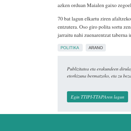
azken orduan Maialen gaixo zegoela
70 bat lagun elkartu ziren afaltzek
entzutera. Oso giro polita sortu zen
jarraitu nahi zuenarentzat taberna i
POLITIKA
ARANO
Publizitatea eta erakundeen dir
etorkizuna bermatzeko, eta zu bez
Egin TTIPI-TTAPAren lagun