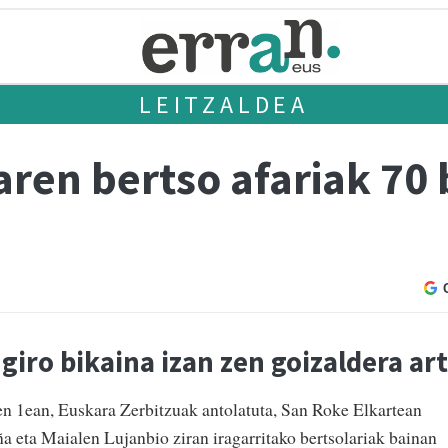
LEITZALDEA
ren bertso afariak 70 
giro bikaina izan zen goizaldera ar
en 1ean, Euskara Zerbitzuak antolatuta, San Roke Elkartean
a eta Maialen Lujanbio ziran iragarritako bertsolariak bainan