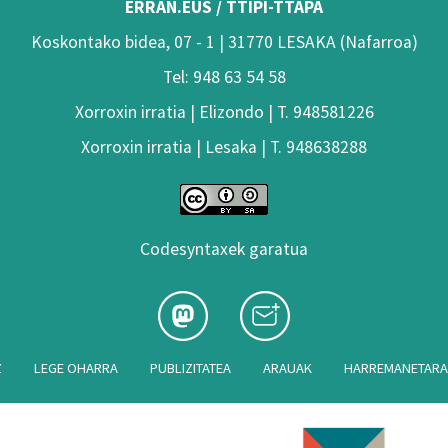
ERRAN.EUS / TTIPI-TTAPA
Koskontako bidea, 07 - 1 | 31770 LESAKA (Nafarroa)
Tel: 948 63 54 58
Xorroxin irratia | Elizondo | T. 948581226
Xorroxin irratia | Lesaka | T. 948638288
Codesyntaxek garatua
Z
LEGE OHARRA
PUBLIZITATEA
ARAUAK
HARREMANETAR