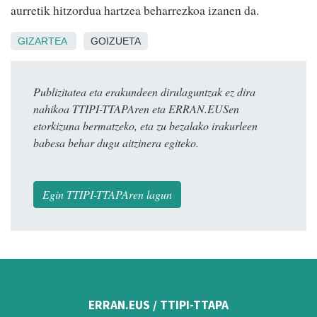
aurretik hitzordua hartzea beharrezkoa izanen da.
GIZARTEA
GOIZUETA
Publizitatea eta erakundeen dirulaguntzak ez dira
nahikoa TTIPI-TTAPAren eta ERRAN.EUSen
etorkizuna bermatzeko, eta zu bezalako irakurleen
babesa behar dugu aitzinera egiteko.
Egin TTIPI-TTAPAren lagun
ERRAN.EUS / TTIPI-TTAPA