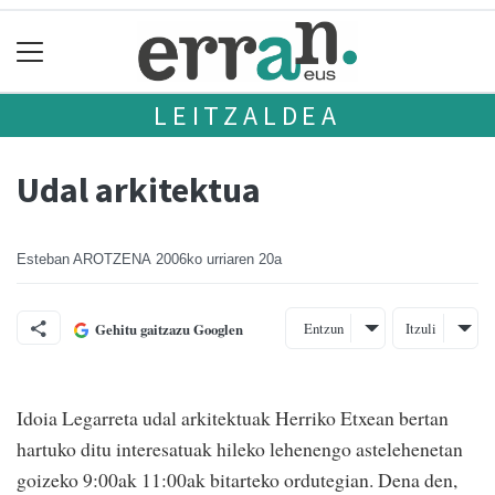
LEITZALDEA
Udal arkitektua
Esteban AROTZENA
2006ko urriaren 20a
Entzun
Itzuli
Gehitu gaitzazu Googlen
Idoia Legarreta udal arkitektuak Herriko Etxean bertan
hartuko ditu interesatuak hileko lehenengo astelehenetan
goizeko 9:00ak 11:00ak bitarteko ordutegian. Dena den,