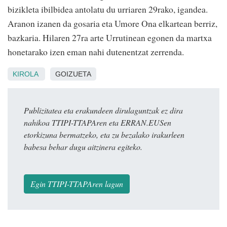
bizikleta ibilbidea antolatu du urriaren 29rako, igandea.
Aranon izanen da gosaria eta Umore Ona elkartean berriz,
bazkaria. Hilaren 27ra arte Urrutinean egonen da martxa
honetarako izen eman nahi dutenentzat zerrenda.
KIROLA
GOIZUETA
Publizitatea eta erakundeen dirulaguntzak ez dira
nahikoa TTIPI-TTAPAren eta ERRAN.EUSen
etorkizuna bermatzeko, eta zu bezalako irakurleen
babesa behar dugu aitzinera egiteko.
Egin TTIPI-TTAPAren lagun