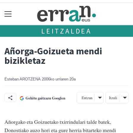
LEITZALDEA
Añorga-Goizueta mendi
bizikletaz
Esteban AROTZENA
2006ko urriaren 20a
Entzun
Itzuli
Gehitu gaitzazu Googlen
Añorgako eta Goizuetako txirrindulari talde batek,
Donostiako auzo hori eta gure herria bitarteko mendi