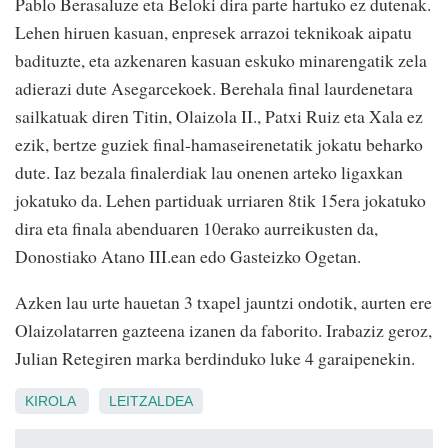
Pablo Berasaluze eta Beloki dira parte hartuko ez dutenak.
Lehen hiruen kasuan, enpresek arrazoi teknikoak aipatu
badituzte, eta azkenaren kasuan eskuko minarengatik zela
adierazi dute Asegarcekoek. Berehala final laurdenetara
sailkatuak diren Titin, Olaizola II., Patxi Ruiz eta Xala ez
ezik, bertze guziek final-hamaseirenetatik jokatu beharko
dute. Iaz bezala finalerdiak lau onenen arteko ligaxkan
jokatuko da. Lehen partiduak urriaren 8tik 15era jokatuko
dira eta finala abenduaren 10erako aurreikusten da,
Donostiako Atano III.ean edo Gasteizko Ogetan.
Azken lau urte hauetan 3 txapel jauntzi ondotik, aurten ere
Olaizolatarren gazteena izanen da faborito. Irabaziz geroz,
Julian Retegiren marka berdinduko luke 4 garaipenekin.
KIROLA
LEITZALDEA