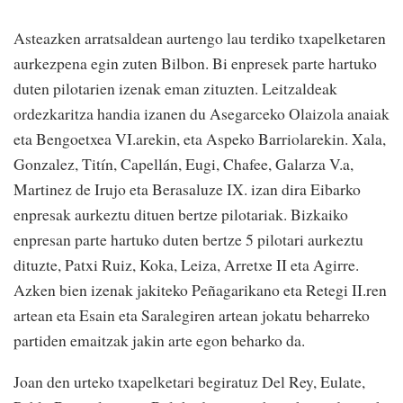
Asteazken arratsaldean aurtengo lau terdiko txapelketaren
aurkezpena egin zuten Bilbon. Bi enpresek parte hartuko
duten pilotarien izenak eman zituzten. Leitzaldeak
ordezkaritza handia izanen du Asegarceko Olaizola anaiak
eta Bengoetxea VI.arekin, eta Aspeko Barriolarekin. Xala,
Gonzalez, Titín, Capellán, Eugi, Chafee, Galarza V.a,
Martinez de Irujo eta Berasaluze IX. izan dira Eibarko
enpresak aurkeztu dituen bertze pilotariak. Bizkaiko
enpresan parte hartuko duten bertze 5 pilotari aurkeztu
dituzte, Patxi Ruiz, Koka, Leiza, Arretxe II eta Agirre.
Azken bien izenak jakiteko Peñagarikano eta Retegi II.ren
artean eta Esain eta Saralegiren artean jokatu beharreko
partiden emaitzak jakin arte egon beharko da.
Joan den urteko txapelketari begiratuz Del Rey, Eulate,