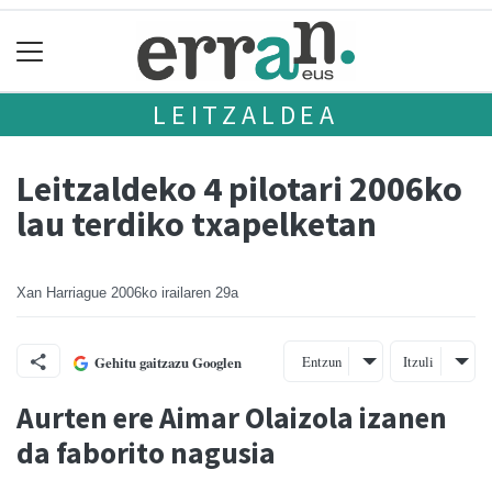
LEITZALDEA
Leitzaldeko 4 pilotari 2006ko
lau terdiko txapelketan
Xan Harriague
2006ko irailaren 29a
Entzun
Itzuli
Gehitu gaitzazu Googlen
Aurten ere Aimar Olaizola izanen
da faborito nagusia