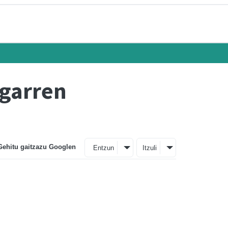
ugarren
Gehitu gaitzazu Googlen
Entzun
Itzuli