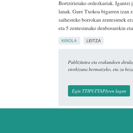
Bortzirietako ordezkariak. Igantzi 
lanak. Gure Txokoa bigarren izan 
saihesteko borrokan zentesimek er
eta 5 zentesimako denborarekin eta
KIROLA
LEITZA
Publizitatea eta erakundeen dir
etorkizuna bermatzeko, eta zu bez
Egin TTIPI-TTAPAren lagun