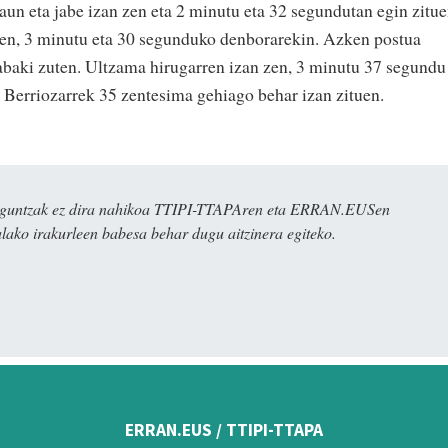
jaun eta jabe izan zen eta 2 minutu eta 32 segundutan egin zitu
zen, 3 minutu eta 30 segunduko denborarekin. Azken postua
abaki zuten. Ultzama hirugarren izan zen, 3 minutu 37 segundu
 Berriozarrek 35 zentesima gehiago behar izan zituen.
ulaguntzak ez dira nahikoa TTIPI-TTAPAren eta ERRAN.EUSen
alako irakurleen babesa behar dugu aitzinera egiteko.
ERRAN.EUS / TTIPI-TTAPA