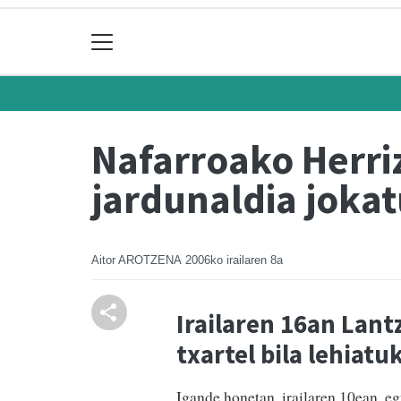
Nafarroako Herri
jardunaldia jokat
Aitor AROTZENA
2006ko irailaren 8a
Irailaren 16an Lant
txartel bila lehiatu
Igande honetan, irailaren 10ean, eg