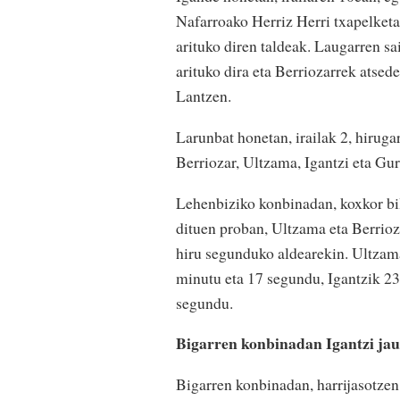
Nafarroako Herriz Herri txapelketak
arituko diren taldeak. Laugarren s
arituko dira eta Berriozarrek atsed
Lantzen.
Larunbat honetan, irailak 2, hiruga
Berriozar, Ultzama, Igantzi eta Gu
Lehenbiziko konbinadan, koxkor bilt
dituen proban, Ultzama eta Berrioz
hiru segunduko aldearekin. Ultzam
minutu eta 17 segundu, Igantzik 2
segundu.
Bigarren konbinadan Igantzi jau
Bigarren konbinadan, harrijasotzen