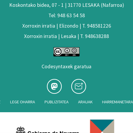
Koskontako bidea, 07 - 1 | 31770 LESAKA (Nafarroa)
Tel: 948 63 54 58
Xorroxin irratia | Elizondo | T. 948581226
Xorroxin irratia | Lesaka | T. 948638288
Codesyntaxek garatua
Z
LEGE OHARRA
PUBLIZITATEA
ARAUAK
HARREMANETAR