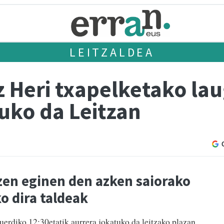
LEITZALDEA
z Heri txapelketako la
uko da Leitzan
zen eginen den azken saiorako
ko dira taldeak
uerdiko 12:30etatik aurrera jokatuko da leitzako plazan