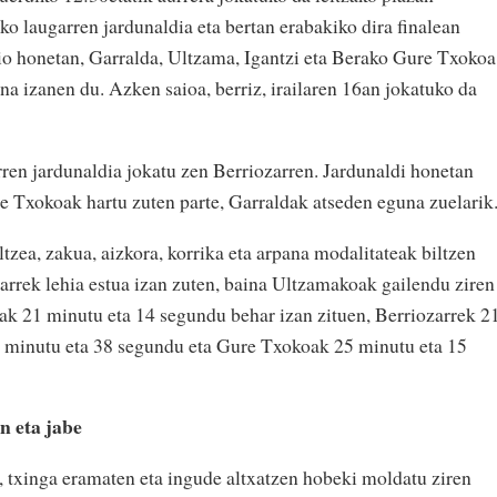
o laugarren jardunaldia eta bertan erabakiko dira finalean
aio honetan, Garralda, Ultzama, Igantzi eta Berako Gure Txokoa
ena izanen du. Azken saioa, berriz, irailaren 16an jokatuko da
rren jardunaldia jokatu zen Berriozarren. Jardunaldi honetan
re Txokoak hartu zuten parte, Garraldak atseden eguna zuelarik
zea, zakua, aizkora, korrika eta arpana modalitateak biltzen
arrek lehia estua izan zuten, baina Ultzamakoak gailendu ziren
ak 21 minutu eta 14 segundu behar izan zituen, Berriozarrek 2
3 minutu eta 38 segundu eta Gure Txokoak 25 minutu eta 15
n eta jabe
, txinga eramaten eta ingude altxatzen hobeki moldatu ziren