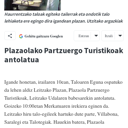
Haurrentzako taloak egiteko tailerrak eta ondotik talo
lehiaketa ere egingo dira igandean plazan. Utzitako argazkiak
Entzun
Itzuli
Gehitu gaitzazu Googlen
Plazaolako Partzuergo Turistikoak
antolatua
Igande honetan, irailaren 10ean, Taloaren Eguna ospatuko
da lehen aldiz Leitzako Plazan, Plazaola Partzuergo
Turistikoak, Leitzako Udalaren babesarekin antolatuta.
Goizeko 10:00etan Merkatuaren irekiera eginen da.
Leitzako hiru talo-egileek hartuko dute parte, Villabona,
Saralegi eta Talotegiak. Hauekin batera, Plazaola