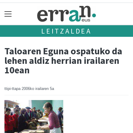
LEITZALDEA
Taloaren Eguna ospatuko da
lehen aldiz herrian irailaren
10ean
ttipi-ttapa
2006ko irailaren 5a