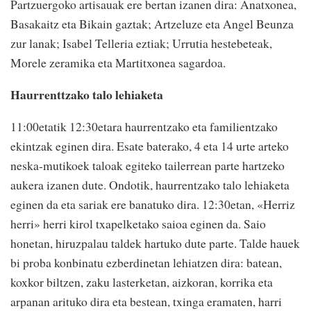
Partzuergoko artisauak ere bertan izanen dira: Anatxonea,
Basakaitz eta Bikain gaztak; Artzeluze eta Angel Beunza
zur lanak; Isabel Telleria eztiak; Urrutia hestebeteak,
Morele zeramika eta Martitxonea sagardoa.
Haurrenttzako talo lehiaketa
11:00etatik 12:30etara haurrentzako eta familientzako
ekintzak eginen dira. Esate baterako, 4 eta 14 urte arteko
neska-mutikoek taloak egiteko tailerrean parte hartzeko
aukera izanen dute. Ondotik, haurrentzako talo lehiaketa
eginen da eta sariak ere banatuko dira. 12:30etan, «Herriz
herri» herri kirol txapelketako saioa eginen da. Saio
honetan, hiruzpalau taldek hartuko dute parte. Talde hauek
bi proba konbinatu ezberdinetan lehiatzen dira: batean,
koxkor biltzen, zaku lasterketan, aizkoran, korrika eta
arpanan arituko dira eta bestean, txinga eramaten, harri