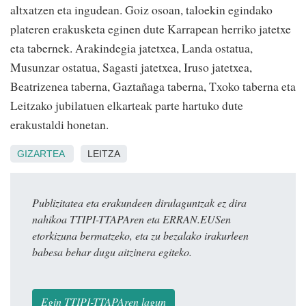
altxatzen eta ingudean. Goiz osoan, taloekin egindako
plateren erakusketa eginen dute Karrapean herriko jatetxe
eta tabernek. Arakindegia jatetxea, Landa ostatua,
Musunzar ostatua, Sagasti jatetxea, Iruso jatetxea,
Beatrizenea taberna, Gaztañaga taberna, Txoko taberna eta
Leitzako jubilatuen elkarteak parte hartuko dute
erakustaldi honetan.
GIZARTEA
LEITZA
Publizitatea eta erakundeen dirulaguntzak ez dira
nahikoa TTIPI-TTAPAren eta ERRAN.EUSen
etorkizuna bermatzeko, eta zu bezalako irakurleen
babesa behar dugu aitzinera egiteko.
Egin TTIPI-TTAPAren lagun