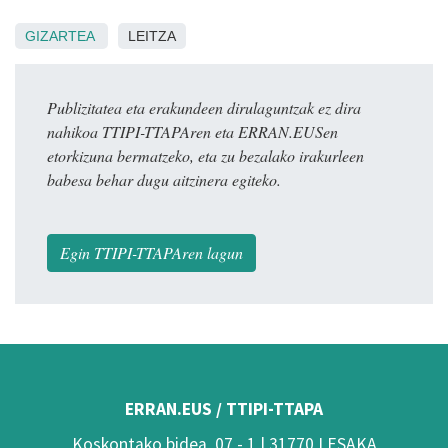
GIZARTEA
LEITZA
Publizitatea eta erakundeen dirulaguntzak ez dira
nahikoa TTIPI-TTAPAren eta ERRAN.EUSen
etorkizuna bermatzeko, eta zu bezalako irakurleen
babesa behar dugu aitzinera egiteko.
Egin TTIPI-TTAPAren lagun
ERRAN.EUS / TTIPI-TTAPA
Koskontako bidea, 07 - 1 | 31770 LESAKA