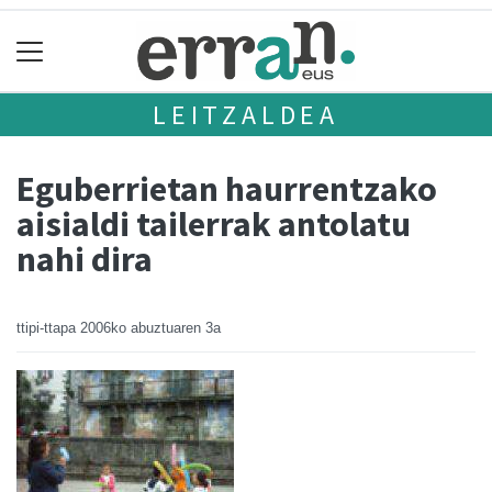
LEITZALDEA
Eguberrietan haurrentzako
aisialdi tailerrak antolatu
nahi dira
ttipi-ttapa
2006ko abuztuaren 3a