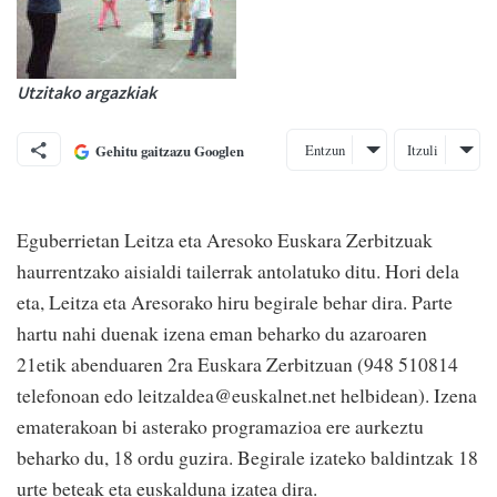
Utzitako argazkiak
Entzun
Itzuli
Gehitu gaitzazu Googlen
Eguberrietan Leitza eta Aresoko Euskara Zerbitzuak
haurrentzako aisialdi tailerrak antolatuko ditu. Hori dela
eta, Leitza eta Aresorako hiru begirale behar dira. Parte
hartu nahi duenak izena eman beharko du azaroaren
21etik abenduaren 2ra Euskara Zerbitzuan (948 510814
telefonoan edo leitzaldea@euskalnet.net helbidean). Izena
ematerakoan bi asterako programazioa ere aurkeztu
beharko du, 18 ordu guzira. Begirale izateko baldintzak 18
urte beteak eta euskalduna izatea dira.