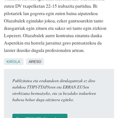
zuten DV txapelketan 22-15 irabazita partidua. Bi
pilotariek lan gogorra egin zuten baina aipatzekoa
Olazabalek egindako jokoa, ezker gantxoarekin tanto
ikusgarriak egin zituen eta sakez sei tanto egin zizkion
Lopezeri. Olazabalek aurre kontratua sinatuta dauka
Asperekin eta horrela jarraituz gero pentsatzekoa da
laister ikusiko dugula profesionalen artean.
KIROLA
ARESO
Publizitatea eta erakundeen dirulaguntzak ez dira
nahikoa TTIPI-TTAPAren eta ERRAN.EUSen
etorkizuna bermatzeko, eta zu bezalako irakurleen
babesa behar dugu aitzinera egiteko.