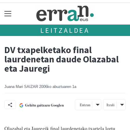
LEITZALDEA
DV txapelketako final
laurdenetan daude Olazabal
eta Jauregi
Juana Mari SAIZAR
2006ko abuztuaren 1a
Entzun
Itzuli
Gehitu gaitzazu Googlen
Olazabal eta Jauregik final laurdenetako txartela lortu