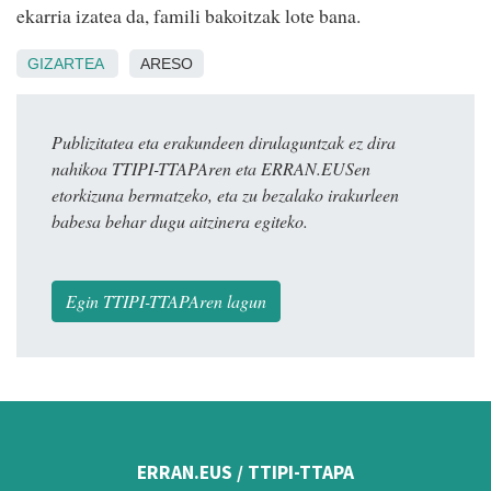
ekarria izatea da, famili bakoitzak lote bana.
GIZARTEA
ARESO
Publizitatea eta erakundeen dirulaguntzak ez dira
nahikoa TTIPI-TTAPAren eta ERRAN.EUSen
etorkizuna bermatzeko, eta zu bezalako irakurleen
babesa behar dugu aitzinera egiteko.
Egin TTIPI-TTAPAren lagun
ERRAN.EUS / TTIPI-TTAPA