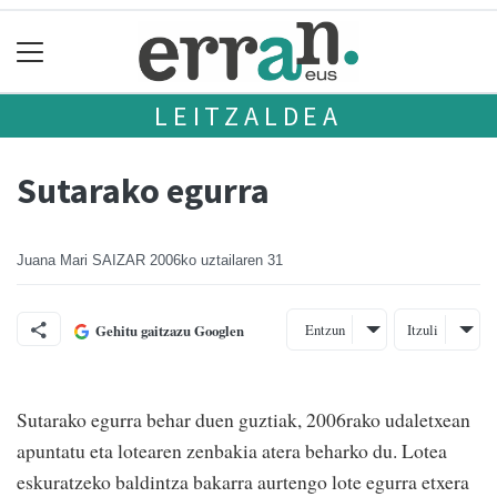
LEITZALDEA
Sutarako egurra
Juana Mari SAIZAR
2006ko uztailaren 31
Entzun
Itzuli
Gehitu gaitzazu Googlen
Sutarako egurra behar duen guztiak, 2006rako udaletxean
apuntatu eta lotearen zenbakia atera beharko du. Lotea
eskuratzeko baldintza bakarra aurtengo lote egurra etxera