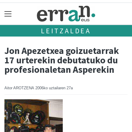
LEITZALDEA
Jon Apezetxea goizuetarrak
17 urterekin debutatuko du
profesionaletan Asperekin
Aitor AROTZENA
2006ko uztailaren 27a