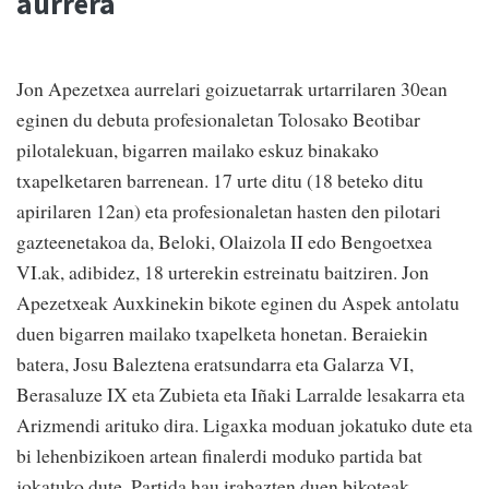
aurrera
Jon Apezetxea aurrelari goizuetarrak urtarrilaren 30ean
eginen du debuta profesionaletan Tolosako Beotibar
pilotalekuan, bigarren mailako eskuz binakako
txapelketaren barrenean. 17 urte ditu (18 beteko ditu
apirilaren 12an) eta profesionaletan hasten den pilotari
gazteenetakoa da, Beloki, Olaizola II edo Bengoetxea
VI.ak, adibidez, 18 urterekin estreinatu baitziren. Jon
Apezetxeak Auxkinekin bikote eginen du Aspek antolatu
duen bigarren mailako txapelketa honetan. Beraiekin
batera, Josu Baleztena eratsundarra eta Galarza VI,
Berasaluze IX eta Zubieta eta Iñaki Larralde lesakarra eta
Arizmendi arituko dira. Ligaxka moduan jokatuko dute eta
bi lehenbizikoen artean finalerdi moduko partida bat
jokatuko dute. Partida hau irabazten duen bikoteak,