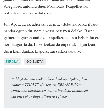
Asegarcek antolatu duen Promozio Txapelketako
irabazleen kontra arituko da.
Jon Apezetxeak adierazi duenez, «debutak berez ilusio
handia egiten dit, nere ametsa betetzen delako. Baina
gainera bigarren mailako txapelketa jokatu behar dut eta
hori izugarria da. Eskertzekoa da enpresak nigan izan
duen konfidantza, txapelketan sartzerakoan».
KIROLA
GOIZUETA
Publizitatea eta erakundeen dirulaguntzak ez dira
nahikoa TTIPI-TTAPAren eta ERRAN.EUSen
etorkizuna bermatzeko, eta zu bezalako irakurleen
babesa behar dugu aitzinera egiteko.