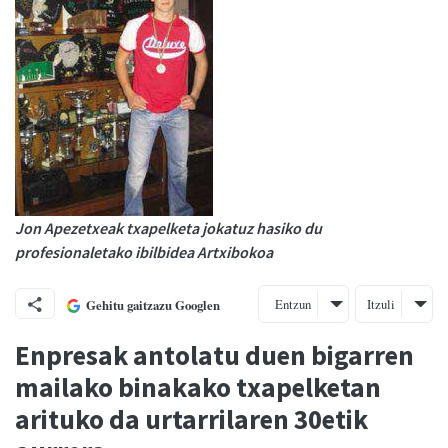
Jon Apezetxeak txapelketa jokatuz hasiko du
profesionaletako ibilbidea Artxibokoa
Entzun
Itzuli
Gehitu gaitzazu Googlen
Enpresak antolatu duen bigarren
mailako binakako txapelketan
arituko da urtarrilaren 30etik