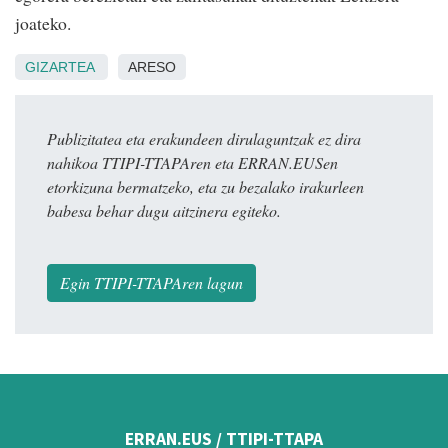
joateko.
GIZARTEA
ARESO
Publizitatea eta erakundeen dirulaguntzak ez dira
nahikoa TTIPI-TTAPAren eta ERRAN.EUSen
etorkizuna bermatzeko, eta zu bezalako irakurleen
babesa behar dugu aitzinera egiteko.
Egin TTIPI-TTAPAren lagun
ERRAN.EUS / TTIPI-TTAPA