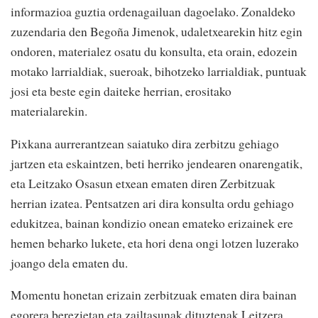
informazioa guztia ordenagailuan dagoelako. Zonaldeko
zuzendaria den Begoña Jimenok, udaletxearekin hitz egin
ondoren, materialez osatu du konsulta, eta orain, edozein
motako larrialdiak, sueroak, bihotzeko larrialdiak, puntuak
josi eta beste egin daiteke herrian, erositako
materialarekin.
Pixkana aurrerantzean saiatuko dira zerbitzu gehiago
jartzen eta eskaintzen, beti herriko jendearen onarengatik,
eta Leitzako Osasun etxean ematen diren Zerbitzuak
herrian izatea. Pentsatzen ari dira konsulta ordu gehiago
edukitzea, bainan kondizio onean emateko erizainek ere
hemen beharko lukete, eta hori dena ongi lotzen luzerako
joango dela ematen du.
Momentu honetan erizain zerbitzuak ematen dira bainan
egorera berezietan eta zailtasunak dituztenak Leitzera