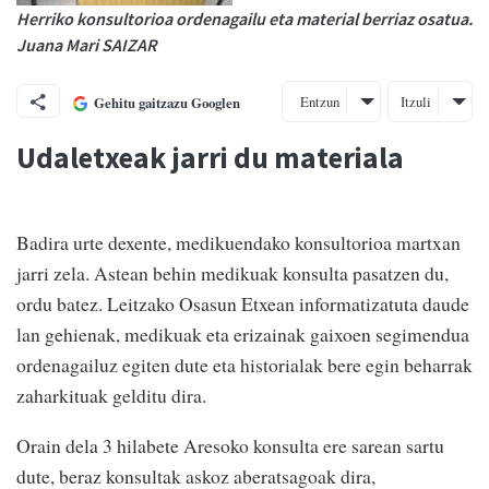
Herriko konsultorioa ordenagailu eta material berriaz osatua.
Juana Mari SAIZAR
Entzun
Itzuli
Gehitu gaitzazu Googlen
Udaletxeak jarri du materiala
Badira urte dexente, medikuendako konsultorioa martxan
jarri zela. Astean behin medikuak konsulta pasatzen du,
ordu batez. Leitzako Osasun Etxean informatizatuta daude
lan gehienak, medikuak eta erizainak gaixoen segimendua
ordenagailuz egiten dute eta historialak bere egin beharrak
zaharkituak gelditu dira.
Orain dela 3 hilabete Aresoko konsulta ere sarean sartu
dute, beraz konsultak askoz aberatsagoak dira,