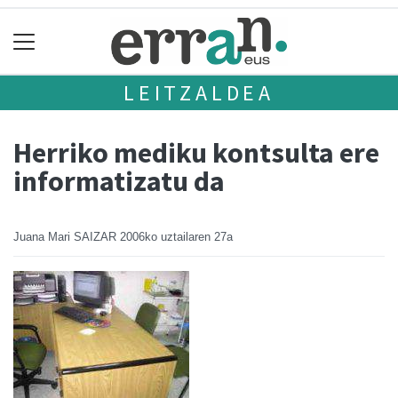
LEITZALDEA
Herriko mediku kontsulta ere
informatizatu da
Juana Mari SAIZAR
2006ko uztailaren 27a