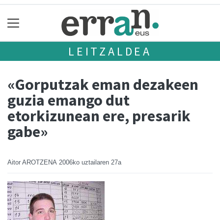
LEITZALDEA
«Gorputzak eman dezakeen
guzia emango dut
etorkizunean ere, presarik
gabe»
Aitor AROTZENA
2006ko uztailaren 27a