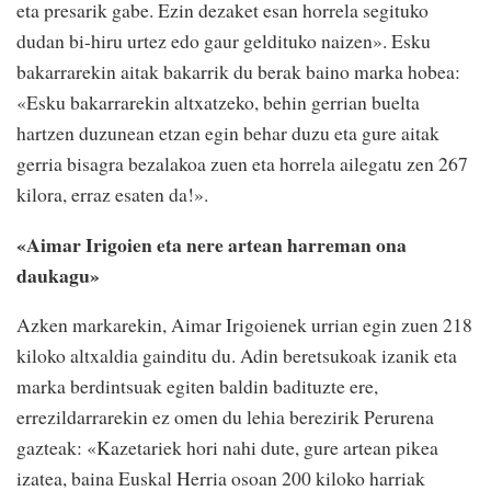
eta presarik gabe. Ezin dezaket esan horrela segituko
dudan bi-hiru urtez edo gaur geldituko naizen». Esku
bakarrarekin aitak bakarrik du berak baino marka hobea:
«Esku bakarrarekin altxatzeko, behin gerrian buelta
hartzen duzunean etzan egin behar duzu eta gure aitak
gerria bisagra bezalakoa zuen eta horrela ailegatu zen 267
kilora, erraz esaten da!».
«Aimar Irigoien eta nere artean harreman ona
daukagu»
Azken markarekin, Aimar Irigoienek urrian egin zuen 218
kiloko altxaldia gainditu du. Adin beretsukoak izanik eta
marka berdintsuak egiten baldin badituzte ere,
errezildarrarekin ez omen du lehia berezirik Perurena
gazteak: «Kazetariek hori nahi dute, gure artean pikea
izatea, baina Euskal Herria osoan 200 kiloko harriak