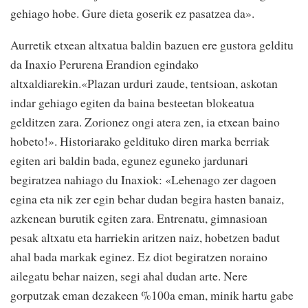
gehiago hobe. Gure dieta goserik ez pasatzea da».
Aurretik etxean altxatua baldin bazuen ere gustora gelditu
da Inaxio Perurena Erandion egindako
altxaldiarekin.«Plazan urduri zaude, tentsioan, askotan
indar gehiago egiten da baina besteetan blokeatua
gelditzen zara. Zorionez ongi atera zen, ia etxean baino
hobeto!». Historiarako geldituko diren marka berriak
egiten ari baldin bada, egunez eguneko jardunari
begiratzea nahiago du Inaxiok: «Lehenago zer dagoen
egina eta nik zer egin behar dudan begira hasten banaiz,
azkenean burutik egiten zara. Entrenatu, gimnasioan
pesak altxatu eta harriekin aritzen naiz, hobetzen badut
ahal bada markak eginez. Ez diot begiratzen noraino
ailegatu behar naizen, segi ahal dudan arte. Nere
gorputzak eman dezakeen %100a eman, minik hartu gabe