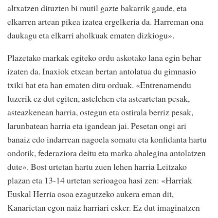
altxatzen dituzten bi mutil gazte bakarrik gaude, eta
elkarren artean pikea izatea ergelkeria da. Harreman ona
daukagu eta elkarri aholkuak ematen dizkiogu».
Plazetako markak egiteko ordu askotako lana egin behar
izaten da. Inaxiok etxean bertan antolatua du gimnasio
txiki bat eta han ematen ditu orduak. «Entrenamendu
luzerik ez dut egiten, astelehen eta asteartetan pesak,
asteazkenean harria, ostegun eta ostirala berriz pesak,
larunbatean harria eta igandean jai. Pesetan ongi ari
banaiz edo indarrean nagoela somatu eta konfidanta hartu
ondotik, federaziora deitu eta marka ahalegina antolatzen
dute». Bost urtetan hartu zuen lehen harria Leitzako
plazan eta 13-14 urtetan serioagoa hasi zen: «Harriak
Euskal Herria osoa ezagutzeko aukera eman dit,
Kanarietan egon naiz harriari esker. Ez dut imaginatzen