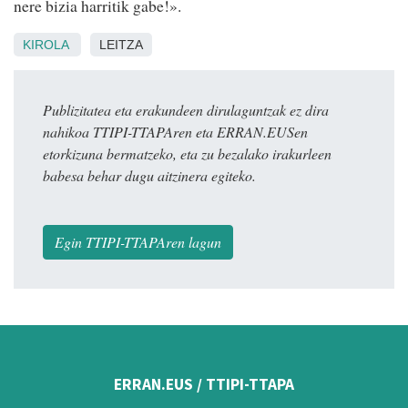
nere bizia harritik gabe!».
KIROLA
LEITZA
Publizitatea eta erakundeen dirulaguntzak ez dira
nahikoa TTIPI-TTAPAren eta ERRAN.EUSen
etorkizuna bermatzeko, eta zu bezalako irakurleen
babesa behar dugu aitzinera egiteko.
Egin TTIPI-TTAPAren lagun
ERRAN.EUS / TTIPI-TTAPA