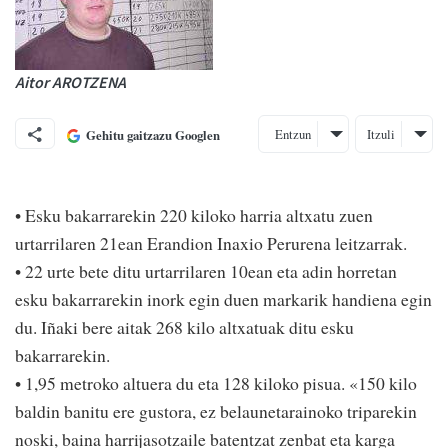
Aitor AROTZENA
Entzun
Itzuli
Gehitu gaitzazu Googlen
• Esku bakarrarekin 220 kiloko harria altxatu zuen
urtarrilaren 21ean Erandion Inaxio Perurena leitzarrak.
• 22 urte bete ditu urtarrilaren 10ean eta adin horretan
esku bakarrarekin inork egin duen markarik handiena egin
du. Iñaki bere aitak 268 kilo altxatuak ditu esku
bakarrarekin.
• 1,95 metroko altuera du eta 128 kiloko pisua. «150 kilo
baldin banitu ere gustora, ez belaunetarainoko triparekin
noski, baina harrijasotzaile batentzat zenbat eta karga