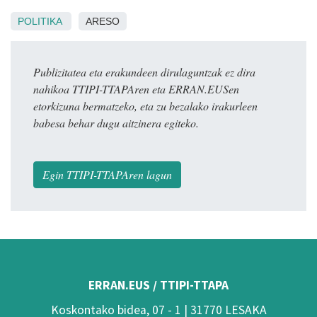
POLITIKA
ARESO
Publizitatea eta erakundeen dirulaguntzak ez dira
nahikoa TTIPI-TTAPAren eta ERRAN.EUSen
etorkizuna bermatzeko, eta zu bezalako irakurleen
babesa behar dugu aitzinera egiteko.
Egin TTIPI-TTAPAren lagun
ERRAN.EUS / TTIPI-TTAPA
Koskontako bidea, 07 - 1 | 31770 LESAKA