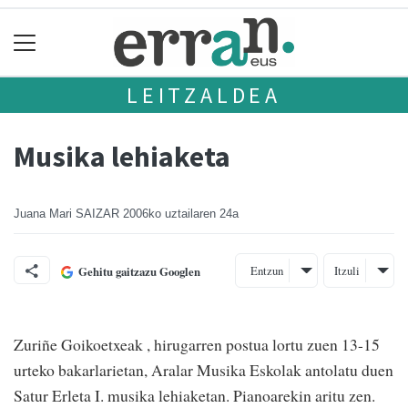
LEITZALDEA
Musika lehiaketa
Juana Mari SAIZAR
2006ko uztailaren 24a
Entzun
Itzuli
Gehitu gaitzazu Googlen
Zuriñe Goikoetxeak , hirugarren postua lortu zuen 13-15
urteko bakarlarietan, Aralar Musika Eskolak antolatu duen
Satur Erleta I. musika lehiaketan. Pianoarekin aritu zen.