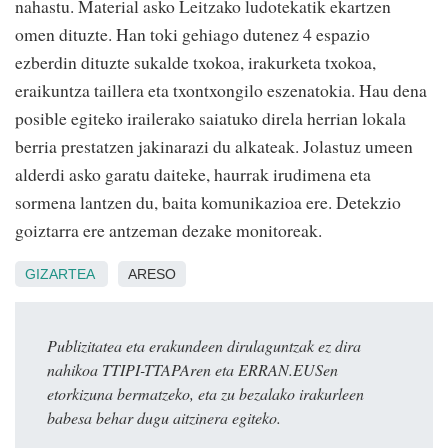
nahastu. Material asko Leitzako ludotekatik ekartzen
omen dituzte. Han toki gehiago dutenez 4 espazio
ezberdin dituzte sukalde txokoa, irakurketa txokoa,
eraikuntza taillera eta txontxongilo eszenatokia. Hau dena
posible egiteko irailerako saiatuko direla herrian lokala
berria prestatzen jakinarazi du alkateak. Jolastuz umeen
alderdi asko garatu daiteke, haurrak irudimena eta
sormena lantzen du, baita komunikazioa ere. Detekzio
goiztarra ere antzeman dezake monitoreak.
GIZARTEA
ARESO
Publizitatea eta erakundeen dirulaguntzak ez dira
nahikoa TTIPI-TTAPAren eta ERRAN.EUSen
etorkizuna bermatzeko, eta zu bezalako irakurleen
babesa behar dugu aitzinera egiteko.