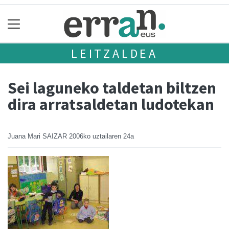
LEITZALDEA
Sei laguneko taldetan biltzen
dira arratsaldetan ludotekan
Juana Mari SAIZAR
2006ko uztailaren 24a