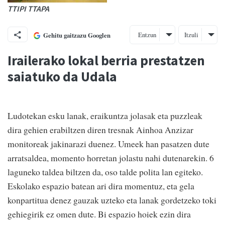
TTIPI TTAPA
Entzun
Itzuli
Gehitu gaitzazu Googlen
Irailerako lokal berria prestatzen
saiatuko da Udala
Ludotekan esku lanak, eraikuntza jolasak eta puzzleak
dira gehien erabiltzen diren tresnak Ainhoa Anzizar
monitoreak jakinarazi duenez. Umeek han pasatzen dute
arratsaldea, momento horretan jolastu nahi dutenarekin. 6
laguneko taldea biltzen da, oso talde polita lan egiteko.
Eskolako espazio batean ari dira momentuz, eta gela
konpartitua denez gauzak uzteko eta lanak gordetzeko toki
gehiegirik ez omen dute. Bi espazio hoiek ezin dira