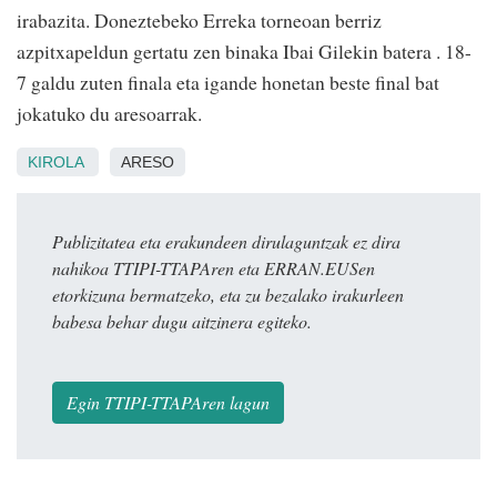
irabazita. Doneztebeko Erreka torneoan berriz
azpitxapeldun gertatu zen binaka Ibai Gilekin batera . 18-
7 galdu zuten finala eta igande honetan beste final bat
jokatuko du aresoarrak.
KIROLA
ARESO
Publizitatea eta erakundeen dirulaguntzak ez dira
nahikoa TTIPI-TTAPAren eta ERRAN.EUSen
etorkizuna bermatzeko, eta zu bezalako irakurleen
babesa behar dugu aitzinera egiteko.
Egin TTIPI-TTAPAren lagun