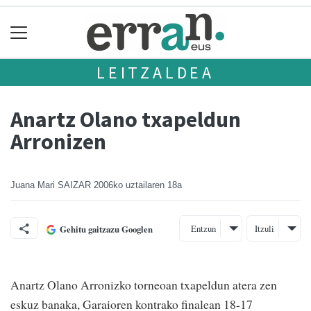
LEITZALDEA
Anartz Olano txapeldun
Arronizen
Juana Mari SAIZAR
2006ko uztailaren 18a
Entzun
Itzuli
Gehitu gaitzazu Googlen
Anartz Olano Arronizko torneoan txapeldun atera zen
eskuz banaka, Garaioren kontrako finalean 18-17