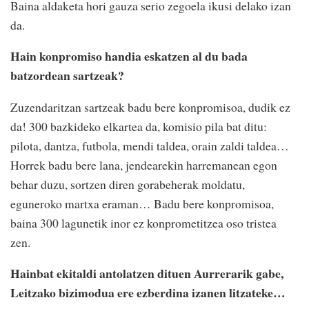
Baina aldaketa hori gauza serio zegoela ikusi delako izan
da.
Hain konpromiso handia eskatzen al du bada
batzordean sartzeak?
Zuzendaritzan sartzeak badu bere konpromisoa, dudik ez
da! 300 bazkideko elkartea da, komisio pila bat ditu:
pilota, dantza, futbola, mendi taldea, orain zaldi taldea…
Horrek badu bere lana, jendearekin harremanean egon
behar duzu, sortzen diren gorabeherak moldatu,
eguneroko martxa eraman… Badu bere konpromisoa,
baina 300 lagunetik inor ez konprometitzea oso tristea
zen.
Hainbat ekitaldi antolatzen dituen Aurrerarik gabe,
Leitzako bizimodua ere ezberdina izanen litzateke…