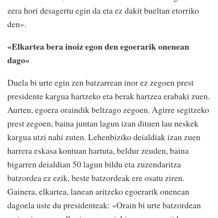
zera hori desagertu egin da eta ez dakit bueltan etorriko
den».
«Elkartea bera inoiz egon den egoerarik onenean
dago»
Duela bi urte egin zen batzarrean inor ez zegoen prest
presidente kargua hartzeko eta berak hartzea erabaki zuen.
Aurten, egoera oraindik beltzago zegoen. Agirre segitzeko
prest zegoen, baina juntan lagun izan dituen lau neskek
kargua utzi nahi zuten. Lehenbiziko deialdiak izan zuen
harrera eskasa kontuan hartuta, beldur zeuden, baina
bigarren deialdian 50 lagun bildu eta zuzendaritza
batzordea ez ezik, beste batzordeak ere osatu ziren.
Gainera, elkartea, lanean aritzeko egoerarik onenean
dagoela uste du presidenteak: «Orain bi urte batzordean