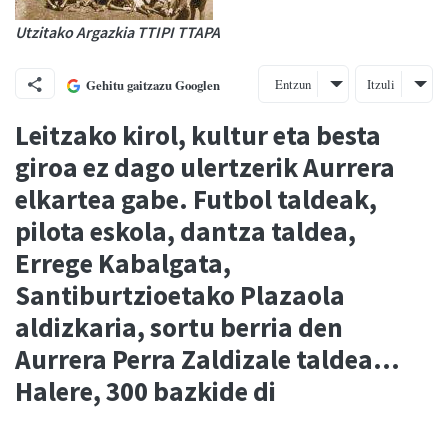
Utzitako Argazkia TTIPI TTAPA
Entzun
Itzuli
Gehitu gaitzazu Googlen
Leitzako kirol, kultur eta besta
giroa ez dago ulertzerik Aurrera
elkartea gabe. Futbol taldeak,
pilota eskola, dantza taldea,
Errege Kabalgata,
Santiburtzioetako Plazaola
aldizkaria, sortu berria den
Aurrera Perra Zaldizale taldea…
Halere, 300 bazkide di