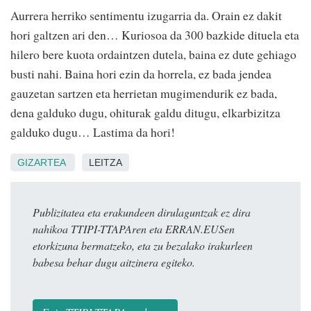
Aurrera herriko sentimentu izugarria da. Orain ez dakit
hori galtzen ari den… Kuriosoa da 300 bazkide dituela eta
hilero bere kuota ordaintzen dutela, baina ez dute gehiago
busti nahi. Baina hori ezin da horrela, ez bada jendea
gauzetan sartzen eta herrietan mugimendurik ez bada,
dena galduko dugu, ohiturak galdu ditugu, elkarbizitza
galduko dugu… Lastima da hori!
GIZARTEA
LEITZA
Publizitatea eta erakundeen dirulaguntzak ez dira
nahikoa TTIPI-TTAPAren eta ERRAN.EUSen
etorkizuna bermatzeko, eta zu bezalako irakurleen
babesa behar dugu aitzinera egiteko.