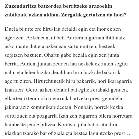
Zuzendaritza batzordea berritzeko arazoekin
zabiltzate azken aldian. Zergatik gertatzen da hori?
Duela bi urte ere hiru-lau deialdi egin eta inor ez zen
agertzen. Azkenean, ni beti Aurrera inguruan ibili naiz,
asko maite dut eta azkenean sartu nintzen, besteek
segitzen bazuten. Ohartu gabe bezala egin zen junta
berria. Aurten, juntan zeuden lau neskek ez zuten segitu
nahi, eta lehenbiziko deialdian hiru bazkide bakarrik
agertu ziren. Hirurehunetik hiru bakarrik, hori ikaragarria
izan zen! Gero, azken deialdi bat egitea erabaki genuen,
elkartea ixterainoko neurriak hartzeko prest geundela
jakinaraziz komunikabideetan. Nonbait, horrek kezka
sortu zuen eta pozgarria izan zen bigarren bilera horretara
hainbeste jende biltzea. Komisio pila bat osatu dira,
idazkaritzarako bat ofiziala eta bestea laguntzeko prest…