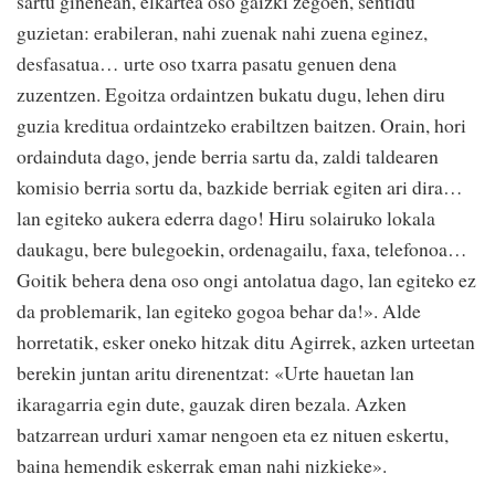
sartu ginenean, elkartea oso gaizki zegoen, sentidu
guzietan: erabileran, nahi zuenak nahi zuena eginez,
desfasatua… urte oso txarra pasatu genuen dena
zuzentzen. Egoitza ordaintzen bukatu dugu, lehen diru
guzia kreditua ordaintzeko erabiltzen baitzen. Orain, hori
ordainduta dago, jende berria sartu da, zaldi taldearen
komisio berria sortu da, bazkide berriak egiten ari dira…
lan egiteko aukera ederra dago! Hiru solairuko lokala
daukagu, bere bulegoekin, ordenagailu, faxa, telefonoa…
Goitik behera dena oso ongi antolatua dago, lan egiteko ez
da problemarik, lan egiteko gogoa behar da!». Alde
horretatik, esker oneko hitzak ditu Agirrek, azken urteetan
berekin juntan aritu direnentzat: «Urte hauetan lan
ikaragarria egin dute, gauzak diren bezala. Azken
batzarrean urduri xamar nengoen eta ez nituen eskertu,
baina hemendik eskerrak eman nahi nizkieke».