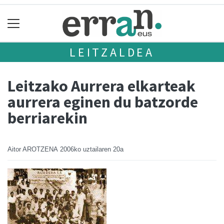
LEITZALDEA
Leitzako Aurrera elkarteak
aurrera eginen du batzorde
berriarekin
Aitor AROTZENA
2006ko uztailaren 20a