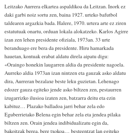
Leitzako Aurrera elkartea aspaldikoa da Leitzan. Inork ez
daki garbi noiz sortu zen, baina 1927. urteko bafutbol
taldearen argazkia bada. Halere, 1970. urtera arte ez ziren
estatutuak onartu, orduan lokala alokatzeko. Karlos Agirre
izan zen lehen presidente ofiziala, 1973an. 33 urte
beranduago ere bera da presidente. Hiru hamarkada
hauetan, kontuak erabat aldatu direla aipatu digu:
«Oraingo honekin laugarren aldia da presidente nagoela.
Aurreko aldia 1973an izan nintzen eta gauzak asko aldatu
dira, Aurreran bezalaxe beste leku guzietan. Lehenago
edozer gauza egiteko jende asko biltzen zen, pestaurren
izugarrizko ilusioa izaten zen, batzarra deitu eta ezin
kabituz… Plazako balladoa jarri behar zela edo
Eguberrietako Belena egin behar zela eta jendea pilaka
biltzen zen. Orain jendea indibidualizatu egin da,
bakoitzak berea, bere txokoa… besteentzat lan egiteko