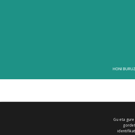
HONI BURU
Gu eta gure
gordet
identifika