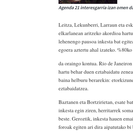
Agenda 21 interesgarria izan omen d
Leitza, Lekunberri, Larraun eta es
elkarlanean aritzeko akordioa har
lehenengo pausoa inkesta bat egite
egoera aztertu ahal izateko. %80ko
da oraingo kontua. Rio de Janeiro
hartu behar duen eztabaidatu zenean
baina helburu berarekin: etorkizun
eztabaidatzea.
Baztanen eta Bortzirietan, esate b
inkesta egin ziren, herritarrek som
beste. Geroztik, inkesta hauen emai
foroak egiten ari dira aipatutako bi 