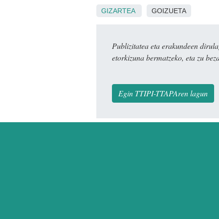
GIZARTEA
GOIZUETA
Publizitatea eta erakundeen dir
etorkizuna bermatzeko, eta zu bez
Egin TTIPI-TTAPAren lagun