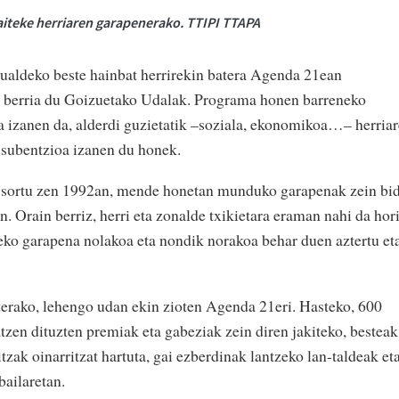
aiteke herriaren garapenerako. TTIPI TTAPA
kualdeko beste hainbat herrirekin batera Agenda 21ean
tu berria du Goizuetako Udalak. Programa honen barreneko
a izanen da, alderdi guzietatik –soziala, ekonomikoa…– herria
 subentzioa izanen du honek.
n sortu zen 1992an, mende honetan munduko garapenak zein bi
. Orain berriz, herri eta zonalde txikietara eraman nahi da hori
eko garapena nolakoa eta nondik norakoa behar duen aztertu et
aterako, lehengo udan ekin zioten Agenda 21eri. Hasteko, 600
atzen dituzten premiak eta gabeziak zein diren jakiteko, besteak
tzak oinarritzat hartuta, gai ezberdinak lantzeko lan-taldeak et
bailaretan.