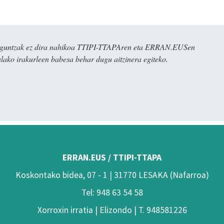
ulaguntzak ez dira nahikoa TTIPI-TTAPAren eta ERRAN.EUSen
alako irakurleen babesa behar dugu aitzinera egiteko.
ERRAN.EUS / TTIPI-TTAPA
Koskontako bidea, 07 - 1 | 31770 LESAKA (Nafarroa)
Tel: 948 63 54 58
Xorroxin irratia | Elizondo | T. 948581226