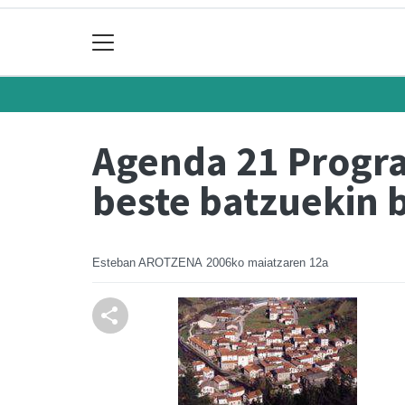
Agenda 21 Progr
beste batzuekin 
Esteban AROTZENA
2006ko maiatzaren 12a