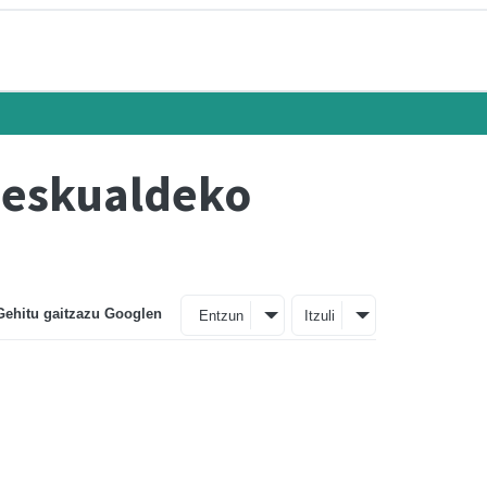
 eskualdeko
Gehitu gaitzazu Googlen
Entzun
Itzuli