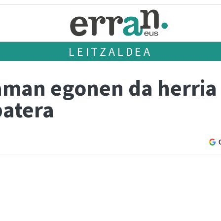
LEITZALDEA
aman egonen da herria
batera