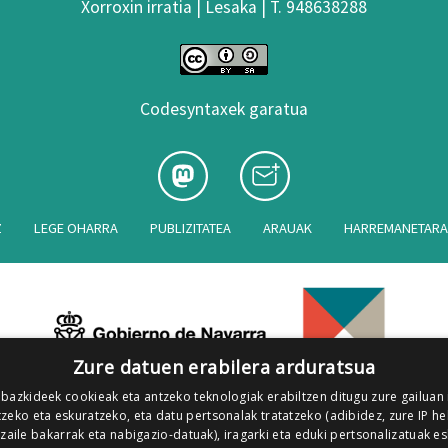
Xorroxin irratia | Lesaka | T. 948638288
Codesyntaxek garatua
Z
LEGE OHARRA
PUBLIZITATEA
ARAUAK
HARREMANETAR
Zure datuen erabilera arduratsua
 bazkideek cookieak eta antzeko teknologiak erabiltzen ditugu zure gailuan
zeko eta eskuratzeko, eta datu pertsonalak tratatzeko (adibidez, zure IP he
tzaile bakarrak eta nabigazio-datuak), iragarki eta eduki pertsonalizatuak e