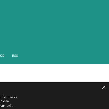
AKO
RSS
×
 informazioa
lbidea,
skaintzeko,