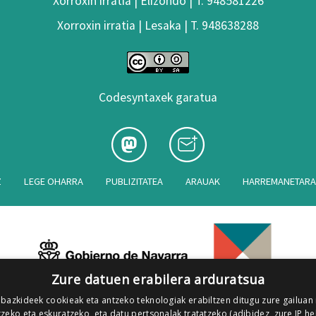
Xorroxin irratia | Elizondo | T. 948581226
Xorroxin irratia | Lesaka | T. 948638288
Codesyntaxek garatua
Z
LEGE OHARRA
PUBLIZITATEA
ARAUAK
HARREMANETAR
Zure datuen erabilera arduratsua
 bazkideek cookieak eta antzeko teknologiak erabiltzen ditugu zure gailuan
zeko eta eskuratzeko, eta datu pertsonalak tratatzeko (adibidez, zure IP he