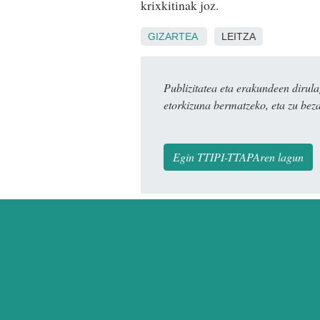
krixkitinak joz.
GIZARTEA
LEITZA
Publizitatea eta erakundeen dir
etorkizuna bermatzeko, eta zu bez
Egin TTIPI-TTAPAren lagun