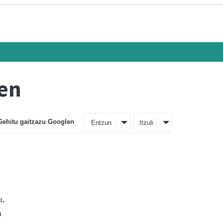
ten
Gehitu gaitzazu Googlen
Entzun
Itzuli
i
a,
n