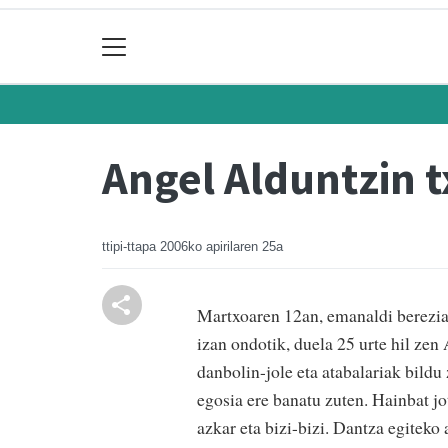
Angel Alduntzin t
ttipi-ttapa
2006ko apirilaren 25a
Martxoaren 12an, emanaldi berezia e
izan ondotik, duela 25 urte hil ze
danbolin-jole eta atabalariak bildu 
egosia ere banatu zuten. Hainbat jot
azkar eta bizi-bizi. Dantza egiteko 