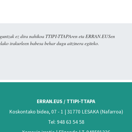
ulaguntzak ez dira nahikoa TTIPI-TTAPAren eta ERRAN.EUSen
alako irakurleen babesa behar dugu aitzinera egiteko.
ERRAN.EUS / TTIPI-TTAPA
Koskontako bidea, 07 - 1 | 31770 LESAKA (Nafarroa)
Tel: 948 63 54 58