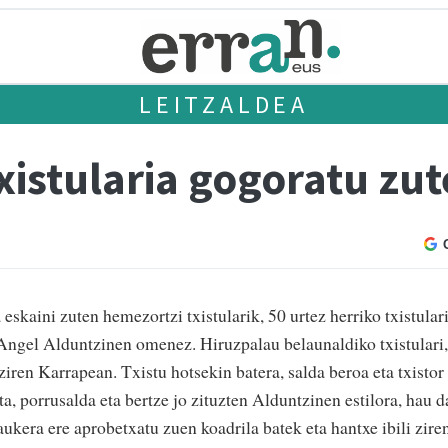
LEITZALDEA
xistularia gogoratu zu
skaini zuten hemezortzi txistularik, 50 urtez herriko txistular
n Angel Alduntzinen omenez. Hiruzpalau belaunaldiko txistulari,
ziren Karrapean. Txistu hotsekin batera, salda beroa eta txistor
a, porrusalda eta bertze jo zituzten Alduntzinen estilora, hau d
aukera ere aprobetxatu zuen koadrila batek eta hantxe ibili zire