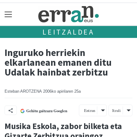
LEITZALDEA
Inguruko herriekin
elkarlanean emanen ditu
Udalak hainbat zerbitzu
Esteban AROTZENA
2006ko apirilaren 25a
Entzun
Itzuli
Gehitu gaitzazu Googlen
Musika Eskola, zabor bilketa eta
Gizarte Zerbitzua oraingoz