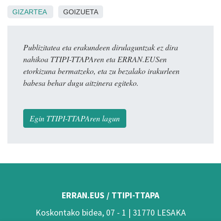
GIZARTEA
GOIZUETA
Publizitatea eta erakundeen dirulaguntzak ez dira
nahikoa TTIPI-TTAPAren eta ERRAN.EUSen
etorkizuna bermatzeko, eta zu bezalako irakurleen
babesa behar dugu aitzinera egiteko.
Egin TTIPI-TTAPAren lagun
ERRAN.EUS / TTIPI-TTAPA
Koskontako bidea, 07 - 1 | 31770 LESAKA