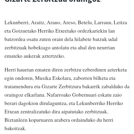
Lekunberri, Araitz, Arano, Areso, Betelu, Larraun, Leitza
eta Goizuetako Herriko Etxeetako ordezkariekin lan
batzordea osatu zuten orain dela hilabete batzuk udal
zerbitzuak hobekiago antolatu eta ahal den neurrian
emateko aukerak aztertzeko.
Herri hauetan ematen diren zerbitzu ezberdinen azterketa
egin ondoren, Musika Eskolara, zaborren bilketa eta
tratamendura eta Gizarte Zerbitzura bakarrik zabalduko da
oraingoz elkarlana. Nafarroako Gobernuari eskatu zaio
berari dagokion dirulaguntza, eta Lekunberriko Herriko
Etxean zentralizatuko dira aipatutako zerbitzuak.
Biztanleen kopuruaren arabera ordainduko du herri
bakoitzak.