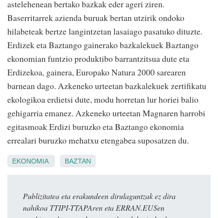
astelehenean bertako bazkak eder ageri ziren.
Baserritarrek azienda buruak bertan utzirik ondoko
hilabeteak bertze langintzetan lasaiago pasatuko dituzte.
Erdizek eta Baztango gainerako bazkalekuek Baztango
ekonomian funtzio produktibo barrantzitsua dute eta
Erdizekoa, gainera, Europako Natura 2000 sarearen
barnean dago. Azkeneko urteetan bazkalekuek zertifikatu
ekologikoa erdietsi dute, modu horretan lur horiei balio
gehigarria emanez. Azkeneko urteetan Magnaren harrobi
egitasmoak Erdizi buruzko eta Baztango ekonomia
errealari buruzko mehatxu etengabea suposatzen du.
EKONOMIA
BAZTAN
Publizitatea eta erakundeen dirulaguntzak ez dira
nahikoa TTIPI-TTAPAren eta ERRAN.EUSen