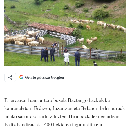
Gehitu gaitzazu Googlen
Eriaroaren 1ean, urtero bezala Baztango bazkaleku
komunaletan -Erdizen, Lizartzun eta Belaten- behi-buruak
udako sasoirako sartu zituzten. Hiru bazkalekuen artean
Erdiz handiena da. 400 hektarea inguru ditu eta