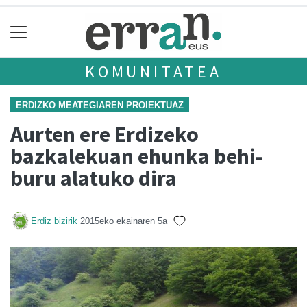
KOMUNITATEA
ERDIZKO MEATEGIAREN PROIEKTUAZ
Aurten ere Erdizeko
bazkalekuan ehunka behi-
buru alatuko dira
Erdiz bizirik
2015eko ekainaren 5a