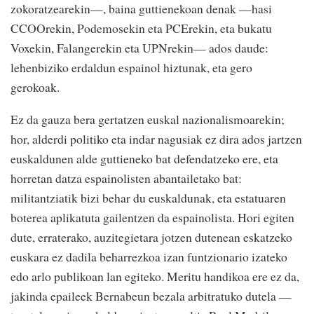
zokoratzearekin—, baina guttienekoan denak —hasi
CCOOrekin, Podemosekin eta PCErekin, eta bukatu
Voxekin, Falangerekin eta UPNrekin— ados daude:
lehenbiziko erdaldun espainol hiztunak, eta gero
gerokoak.
Ez da gauza bera gertatzen euskal nazionalismoarekin;
hor, alderdi politiko eta indar nagusiak ez dira ados jartzen
euskaldunen alde guttieneko bat defendatzeko ere, eta
horretan datza espainolisten abantailetako bat:
militantziatik bizi behar du euskaldunak, eta estatuaren
boterea aplikatuta gailentzen da espainolista. Hori egiten
dute, erraterako, auzitegietara jotzen dutenean eskatzeko
euskara ez dadila beharrezkoa izan funtzionario izateko
edo arlo publikoan lan egiteko. Meritu handikoa ere ez da,
jakinda epaileek Bernabeun bezala arbitratuko dutela —