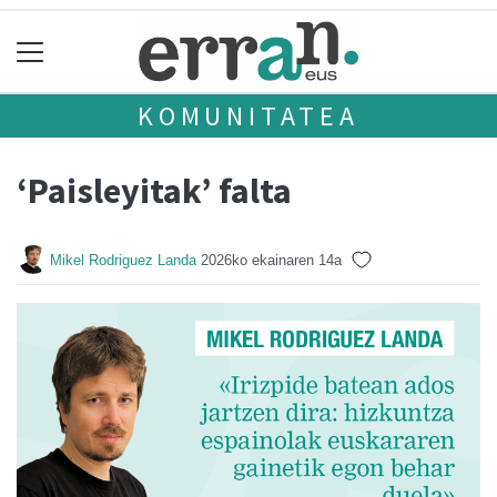
KOMUNITATEA
‘Paisleyitak’ falta
Mikel Rodriguez Landa
2026ko ekainaren 14a