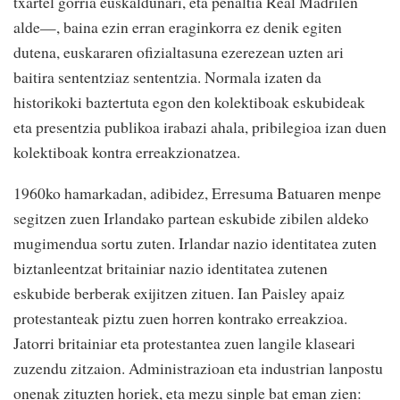
txartel gorria euskaldunari, eta penaltia Real Madrilen
alde—, baina ezin erran eraginkorra ez denik egiten
dutena, euskararen ofizialtasuna ezerezean uzten ari
baitira sententziaz sententzia. Normala izaten da
historikoki baztertuta egon den kolektiboak eskubideak
eta presentzia publikoa irabazi ahala, pribilegioa izan duen
kolektiboak kontra erreakzionatzea.
1960ko hamarkadan, adibidez, Erresuma Batuaren menpe
segitzen zuen Irlandako partean eskubide zibilen aldeko
mugimendua sortu zuten. Irlandar nazio identitatea zuten
biztanleentzat britainiar nazio identitatea zutenen
eskubide berberak exijitzen zituen. Ian Paisley apaiz
protestanteak piztu zuen horren kontrako erreakzioa.
Jatorri britainiar eta protestantea zuen langile klaseari
zuzendu zitzaion. Administrazioan eta industrian lanpostu
onenak zituzten horiek, eta mezu sinple bat eman zien: