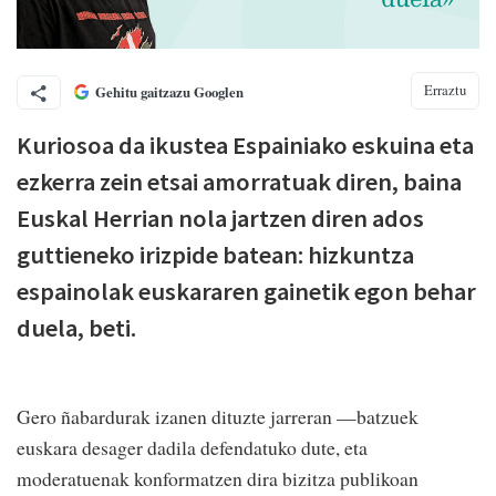
Erraztu
Gehitu gaitzazu Googlen
Kuriosoa da ikustea Espainiako eskuina eta
ezkerra zein etsai amorratuak diren, baina
Euskal Herrian nola jartzen diren ados
guttieneko irizpide batean: hizkuntza
espainolak euskararen gainetik egon behar
duela, beti.
Gero ñabardurak izanen dituzte jarreran —batzuek
euskara desager dadila defendatuko dute, eta
moderatuenak konformatzen dira bizitza publikoan