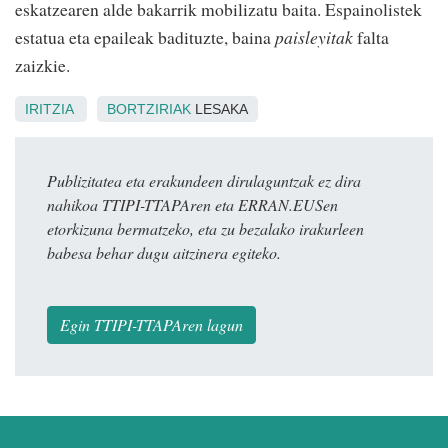
eskatzearen alde bakarrik mobilizatu baita. Espainolistek
estatua eta epaileak badituzte, baina
paisleyitak
falta
zaizkie.
IRITZIA
BORTZIRIAK
LESAKA
Publizitatea eta erakundeen dirulaguntzak ez dira
nahikoa TTIPI-TTAPAren eta ERRAN.EUSen
etorkizuna bermatzeko, eta zu bezalako irakurleen
babesa behar dugu aitzinera egiteko.
Egin TTIPI-TTAPAren lagun