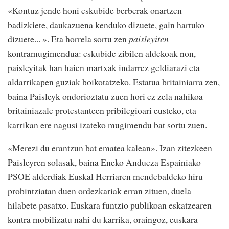
«Kontuz jende honi eskubide berberak onartzen
badizkiete, daukazuena kenduko dizuete, gain hartuko
dizuete... ». Eta horrela sortu zen
paisleyiten
kontramugimendua: eskubide zibilen aldekoak non,
paisleyitak han haien martxak indarrez geldiarazi eta
aldarrikapen guziak boikotatzeko. Estatua britainiarra zen,
baina Paisleyk ondorioztatu zuen hori ez zela nahikoa
britainiazale protestanteen pribilegioari eusteko, eta
karrikan ere nagusi izateko mugimendu bat sortu zuen.
«Merezi du erantzun bat ematea kalean». Izan zitezkeen
Paisleyren solasak, baina Eneko Andueza Espainiako
PSOE alderdiak Euskal Herriaren mendebaldeko hiru
probintziatan duen ordezkariak erran zituen, duela
hilabete pasatxo. Euskara funtzio publikoan eskatzearen
kontra mobilizatu nahi du karrika, oraingoz, euskara