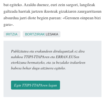
bat egiteko. Azaldu duenez, euri zein sargori, langileak
galtzada harriak jartzen ikusteak gizakiaren zaurgarritasun
absurdua jarri diote begien parean: «Geronen oinpean bizi
gara».
IRITZIA
BORTZIRIAK
LESAKA
Publizitatea eta erakundeen dirulaguntzak ez dira
nahikoa TTIPI-TTAPAren eta ERRAN.EUSen
etorkizuna bermatzeko, eta zu bezalako irakurleen
babesa behar dugu aitzinera egiteko.
Egin TTIPI-TTAPAren lagun