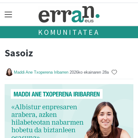
KOMUNITATEA
Sasoiz
Maddi Ane Txoperena Iribarren
2026ko ekainaren 28a