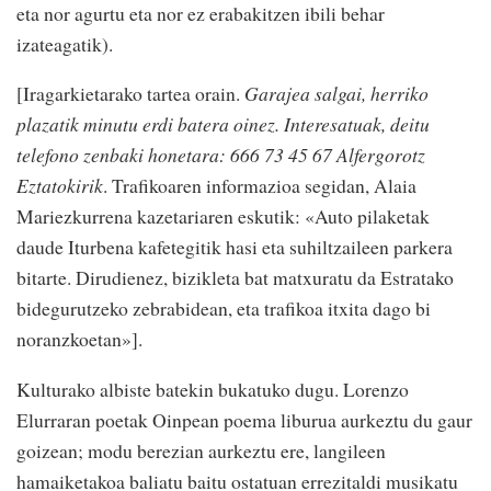
eta nor agurtu eta nor ez erabakitzen ibili behar
izateagatik).
[Iragarkietarako tartea orain.
Garajea salgai, herriko
plazatik minutu erdi batera oinez. Interesatuak, deitu
telefono zenbaki honetara: 666 73 45 67 Alfergorotz
Eztatokirik
. Trafikoaren informazioa segidan, Alaia
Mariezkurrena kazetariaren eskutik: «Auto pilaketak
daude Iturbena kafetegitik hasi eta suhiltzaileen parkera
bitarte. Dirudienez, bizikleta bat matxuratu da Estratako
bidegurutzeko zebrabidean, eta trafikoa itxita dago bi
noranzkoetan»].
Kulturako albiste batekin bukatuko dugu. Lorenzo
Elurraran poetak Oinpean poema liburua aurkeztu du gaur
goizean; modu berezian aurkeztu ere, langileen
hamaiketakoa baliatu baitu ostatuan errezitaldi musikatu