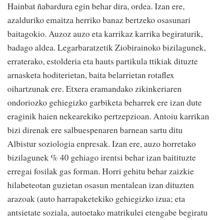
Hainbat ñabardura egin behar dira, ordea. Izan ere,
azalduriko emaitza herriko banaz bertzeko osasunari
baitagokio. Auzoz auzo eta karrikaz karrika begiraturik,
badago aldea. Legarbaratzetik Ziobirainoko bizilagunek,
erraterako, estolderia eta hauts partikula ttikiak dituzte
arnasketa hoditerietan, baita belarrietan rotaflex
oihartzunak ere. Etxera eramandako zikinkeriaren
ondoriozko gehiegizko garbiketa beharrek ere izan dute
eraginik haien nekearekiko pertzepzioan. Antoiu karrikan
bizi direnak ere salbuespenaren barnean sartu ditu
Albistur soziologia enpresak. Izan ere, auzo horretako
bizilagunek % 40 gehiago irentsi behar izan baitituzte
erregai fosilak gas forman. Horri gehitu behar zaizkie
hilabeteotan guzietan osasun mentalean izan dituzten
arazoak (auto harrapaketekiko gehiegizko izua; eta
antsietate soziala, autoetako matrikulei etengabe begiratu