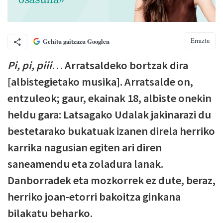
Erraztu
Gehitu gaitzazu Googlen
Pi, pi, piii
… Arratsaldeko bortzak dira
[albistegietako musika]. Arratsalde on,
entzuleok; gaur, ekainak 18, albiste onekin
heldu gara: Latsagako Udalak jakinarazi du
bestetarako bukatuak izanen direla herriko
karrika nagusian egiten ari diren
saneamendu eta zoladura lanak.
Danborradek eta mozkorrek ez dute, beraz,
herriko joan-etorri bakoitza ginkana
bilakatu beharko.