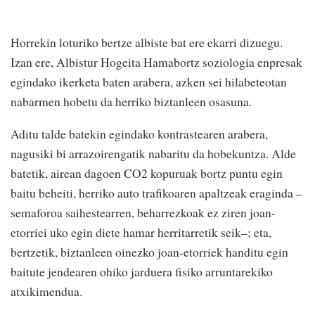
Horrekin loturiko bertze albiste bat ere ekarri dizuegu.
Izan ere, Albistur Hogeita Hamabortz soziologia enpresak
egindako ikerketa baten arabera, azken sei hilabeteotan
nabarmen hobetu da herriko biztanleen osasuna.
Aditu talde batekin egindako kontrastearen arabera,
nagusiki bi arrazoirengatik nabaritu da hobekuntza. Alde
batetik, airean dagoen CO2 kopuruak bortz puntu egin
baitu beheiti, herriko auto trafikoaren apaltzeak eraginda –
semaforoa saihestearren, beharrezkoak ez ziren joan-
etorriei uko egin diete hamar herritarretik seik–; eta,
bertzetik, biztanleen oinezko joan-etorriek handitu egin
baitute jendearen ohiko jarduera fisiko arruntarekiko
atxikimendua.