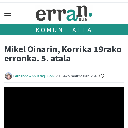
KOMUNITATEA
Mikel Oinarin, Korrika 19rako
erronka. 5. atala
Fernando Anbustegi Goñi
2015eko martxoaren 25a