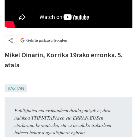
Gehitu gaitzazu Googlen
Mikel Oinarin, Korrika 19rako erronka. 5.
atala
BAZTAN
Publizitatea eta erakundeen dirulaguntzak ez dira
nahikoa TTIPI-TTAPAren eta ERRAN.EUSen
etorkizuna bermatzeko, eta zu bezalako irakurleen
babesa behar dugu aitzinera egiteko.