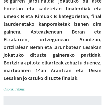
seigarren jardunaldia jokatuko da aste
honetan eta kadetetan finalerdiak eta
umeak B eta Kimuak B kategorietan, final
laurdenetako kanporaketak izanen dira
gainera. Asteazkenean Beran eta
Etxalarren, ortzegunean Arantzan,
ortziralean Beran eta larunbatean Lesakan
jokatuko dituzte gainerako partidak.
Bortziriak pilota elkarteak zehaztu duenez,
martxoaren 14an Arantzan eta 15ean
Lesakan jokatuko dituzte finalak.
Osorik irakurri