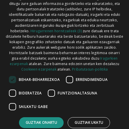
ditugu zure gailuan informazioa gordetzeko eta eskuratzeko, eta
Xorroxin irratia | Lesaka | T. 948638288
datu pertsonalak tratatzeko (adibidez, zure IP helbidea,
identifikatzaile bakarrak eta nabigazio-datuak), iragarki eta eduki
pertsonalizatuak eskaintzeko, iragarkiak eta edukia neurtzeko,
audientziaren inguruko ikuspegiak lortzeko eta zerbitzuak
hobetzeko.
Hirugarrenen hornitzaileek (3)
zure datuak ere trata
ditzakete helburu hauetarako eta beste batzuetarako, besteak beste
Codesyntaxek garatua
kokapen geografiko zehatzeko datuak eta gailuaren ezaugarriak
erabiliz. Zure aukerak webgune honi soilik aplikatzen zaizkio.
Hornitzaile batzuek baimena beharrean interes legitimoa oinarri
gisa erabil dezakete; aurka egiteko eskubidea duzu
Iragarkien
ezarpenak
atalean. Zure baimena edozein unetan ken dezakezu
Cookieen ezarpenak
atalean.
Pribatutasun-politika
HONI BURUZ
LEGE OHARRA
PUBLIZITATEA
BEHAR-BEHARREZKOA
ERRENDIMENDUA
ARAUAK
HARREMANETARAKO
RSS
BIDERATZEA
FUNTZIONALTASUNA
SAILKATU GABE
GUZTIAK ONARTU
GUZTIAK UKATU