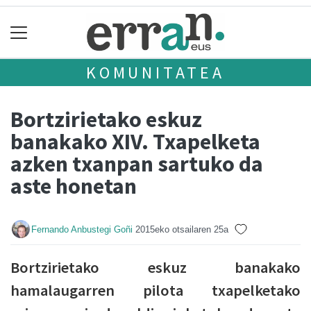
KOMUNITATEA
Bortzirietako eskuz
banakako XIV. Txapelketa
azken txanpan sartuko da
aste honetan
Fernando Anbustegi Goñi
2015eko otsailaren 25a
Bortzirietako eskuz banakako
hamalaugarren pilota txapelketako