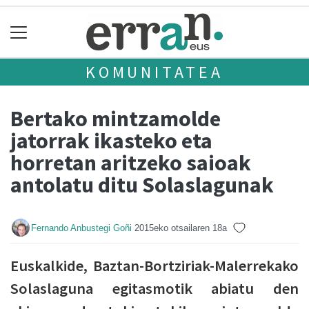
KOMUNITATEA
Bertako mintzamolde
jatorrak ikasteko eta
horretan aritzeko saioak
antolatu ditu Solaslagunak
Fernando Anbustegi Goñi
2015eko otsailaren 18a
Euskalkide, Baztan-Bortziriak-Malerrekako
Solaslaguna egitasmotik abiatu den