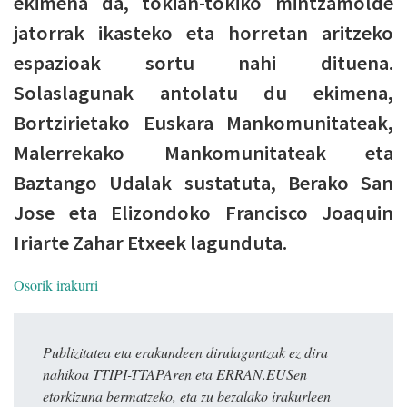
ekimena da, tokian-tokiko mintzamolde
jatorrak ikasteko eta horretan aritzeko
espazioak sortu nahi dituena.
Solaslagunak antolatu du ekimena,
Bortzirietako Euskara Mankomunitateak,
Malerrekako Mankomunitateak eta
Baztango Udalak sustatuta, Berako San
Jose eta Elizondoko Francisco Joaquin
Iriarte Zahar Etxeek lagunduta.
Osorik irakurri
Publizitatea eta erakundeen dirulaguntzak ez dira
nahikoa TTIPI-TTAPAren eta ERRAN.EUSen
etorkizuna bermatzeko, eta zu bezalako irakurleen