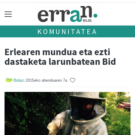
KOMUNITATEA
Erlearen mundua eta ezti
dastaketa larunbatean Bid
Bidazi
2015eko abenduaren 7a