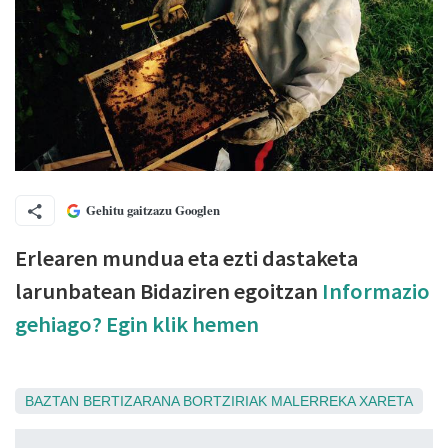
Gehitu gaitzazu Googlen
Erlearen mundua eta ezti dastaketa
larunbatean Bidaziren egoitzan
Informazio
gehiago? Egin klik hemen
BAZTAN
BERTIZARANA
BORTZIRIAK
MALERREKA
XARETA