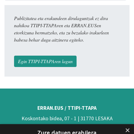
Publizitatea eta erakundeen dirulaguntzak ez dira
nahikoa TTIPI-TTAPAren eta ERRAN.EUSen
etorkizuna bermatzeko, eta zu bezalako irakurleen
babesa behar dugu aitzinera egiteko.
Egin TTIPI-TTAPAren lagun
ERRAN.EUS / TTIPI-TTAPA
Koskontako bidea, 07 - 1 | 31770 LESAKA
×
(Nafarroa)
Zure datuen erabilera