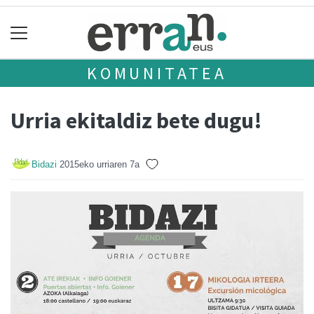
KOMUNITATEA
Urria ekitaldiz bete dugu!
Bidazi
2015eko urriaren 7a