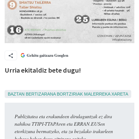
Gehitu gaitzazu Googlen
Urria ekitaldiz bete dugu!
BAZTAN
BERTIZARANA
BORTZIRIAK
MALERREKA
XARETA
Publizitatea eta erakundeen dirulaguntzak ez dira
nahikoa TTIPI-TTAPAren eta ERRAN.EUSen
etorkizuna bermatzeko, eta zu bezalako irakurleen
babesa behar dugu aitzinera egiteko.