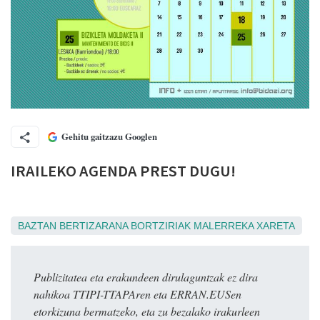
Gehitu gaitzazu Googlen
IRAILEKO AGENDA PREST DUGU!
BAZTAN
BERTIZARANA
BORTZIRIAK
MALERREKA
XARETA
Publizitatea eta erakundeen dirulaguntzak ez dira
nahikoa TTIPI-TTAPAren eta ERRAN.EUSen
etorkizuna bermatzeko, eta zu bezalako irakurleen