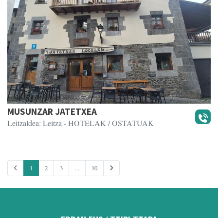
MUSUNZAR JATETXEA
Leitzaldea: Leitza
- HOTELAK / OSTATUAK
1
2
3
...
10