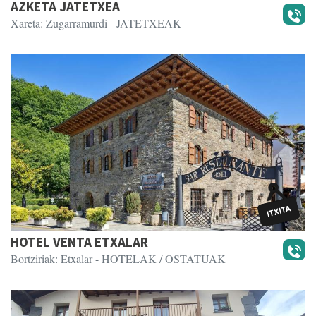
AZKETA JATETXEA
Xareta: Zugarramurdi
- JATETXEAK
HOTEL VENTA ETXALAR
Bortziriak: Etxalar
- HOTELAK / OSTATUAK