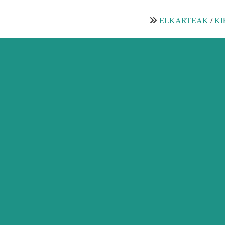
ELKARTEAK
/
KI