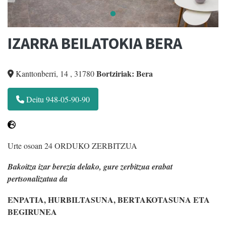
IZARRA BEILATOKIA BERA
Bortziriak: Bera
Kanttonberri, 14
,
31780
Deitu 948-05-90-90
Urte osoan 24 ORDUKO ZERBITZUA
Bakoitza izar berezia delako, gure zerbitzua erabat
pertsonalizatua da
ENPATIA, HURBILTASUNA, BERTAKOTASUNA ETA
BEGIRUNEA