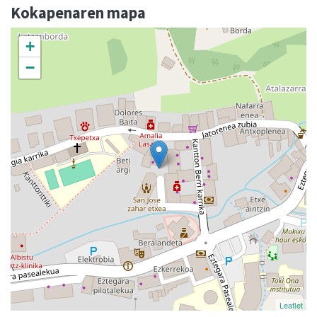
Kokapenaren mapa
+
−
Leaflet