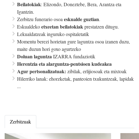
Beilatokiak
: Elizondo, Doneztebe, Bera, Arantza eta
Igantzin.
eskualde guztian
Zerbitzu funerario osoa
.
etxeetan beilatokiak
Eskualdeko
prestatzen ditugu.
Lekualdatzeak inguruko ospitaletatik
Momentu berezi horietan gure laguntza osoa izanen duzu,
maite duzun hori goxo agurtzeko
Doluan laguntza
IZARRA fundaziotik
Herentzia eta alarguntza-pentsioen kudeakea
Agur pertsonalizatuak:
zibilak, erlijiosoak eta mixtoak
Hilerriko lanak: ehorzketak, panteoien txukuntzeak, lapidak
...
Zerbitzuak